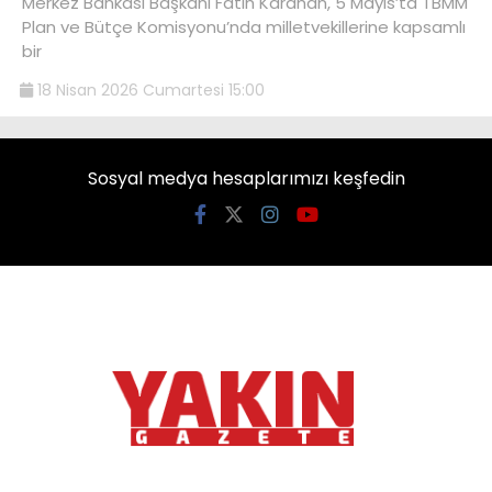
Merkez Bankası Başkanı Fatih Karahan, 5 Mayıs’ta TBMM
Plan ve Bütçe Komisyonu’nda milletvekillerine kapsamlı
bir
18 Nisan 2026 Cumartesi 15:00
Sosyal medya hesaplarımızı keşfedin