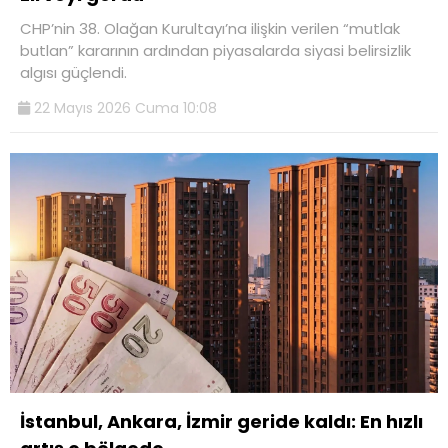
CHP’nin 38. Olağan Kurultayı’na ilişkin verilen “mutlak
butlan” kararının ardından piyasalarda siyasi belirsizlik
algısı güçlendi.
22 Mayıs 2026 Cuma 10:08
İstanbul, Ankara, İzmir geride kaldı: En hızlı