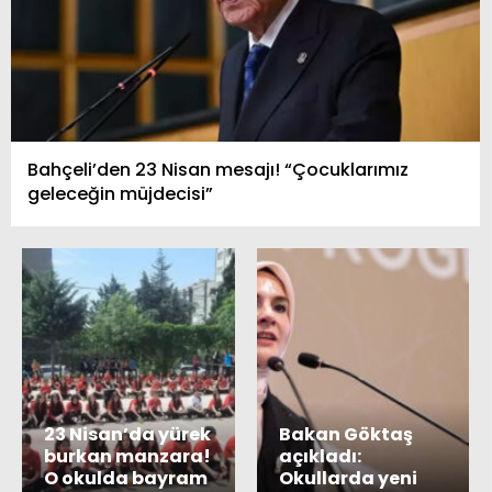
Bahçeli’den 23 Nisan mesajı! “Çocuklarımız
geleceğin müjdecisi”
23 Nisan’da yürek
Bakan Göktaş
burkan manzara!
açıkladı:
O okulda bayram
Okullarda yeni