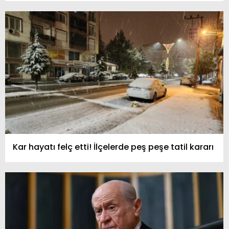
Kar hayatı felç etti! İlçelerde peş peşe tatil kararı