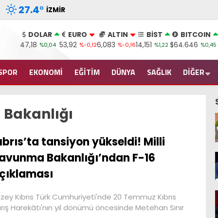
27.4
°
İZMIR
DOLAR
EURO
ALTIN
BİST
BITCOIN
47,18
53,92
6,083
14,151
$64.646
%0,04
%-0,12
%-0,16
%1,22
%0,45
SPOR
EKONOMİ
EĞİTİM
DÜNYA
SAĞLIK
DİĞER
 Bakanlığı
ıbrıs’ta tansiyon yükseldi! Milli
avunma Bakanlığı’ndan F-16
çıklaması
zey Kıbrıs Türk Cumhuriyeti'nde 20 Temmuz Kıbrıs
rış Harekâtı'nın yıl dönümü öncesinde Metehan Sınır