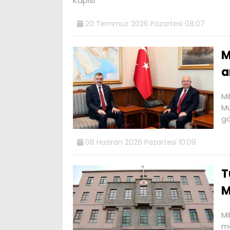
Kapısı
20 Temmuz 2026 Pazartesi 08:07
M
a
Mi
Mu
g
08 Haziran 2026 Pazartesi 10:09
T
M
Mi
me