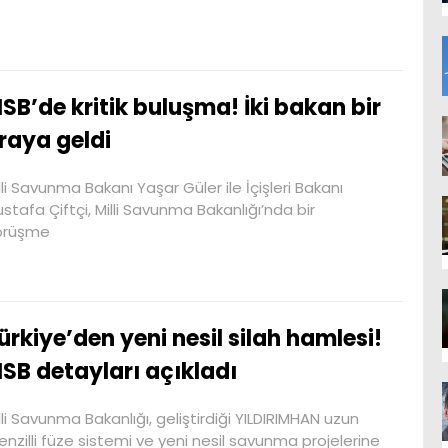
SB’de kritik buluşma! İki bakan bir
raya geldi
lli Savunma Bakanı Yaşar Güler ile İçişleri Bakanı
stafa Çiftçi, Milli Savunma Bakanlığı’nda bir
örüşme
ürkiye’den yeni nesil silah hamlesi!
SB detayları açıkladı
lli Savunma Bakanlığı, geliştirdiği YILDIRIMHAN uzun
nzilli füze sistemi ve yeni nesil savunma projelerine