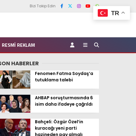
Bizi Takip Edin
TR
RESMI REKLAM
SON HABERLER
Fenomen Fatma Soydaş’a
tutuklama talebi
AHBAP soruşturmasında 6
isim daha ifadeye çağrıldı
Bahçeli: Özgür Özel’in
kuracağı yeni parti
hazineden pay almalı