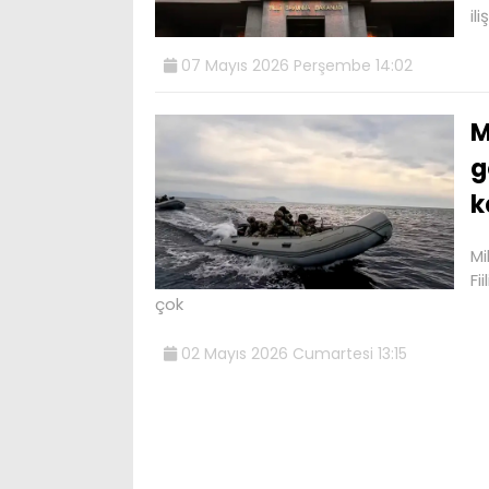
ili
07 Mayıs 2026 Perşembe 14:02
M
g
k
Mi
Fi
çok
02 Mayıs 2026 Cumartesi 13:15