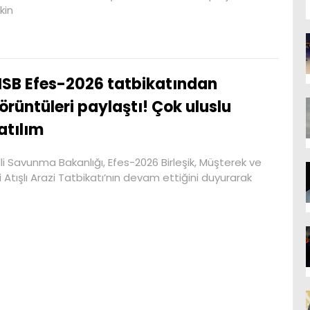
şkin
SB Efes-2026 tatbikatından
örüntüleri paylaştı! Çok uluslu
atılım
lli Savunma Bakanlığı, Efes-2026 Birleşik, Müşterek ve
ili Atışlı Arazi Tatbikatı’nın devam ettiğini duyurarak