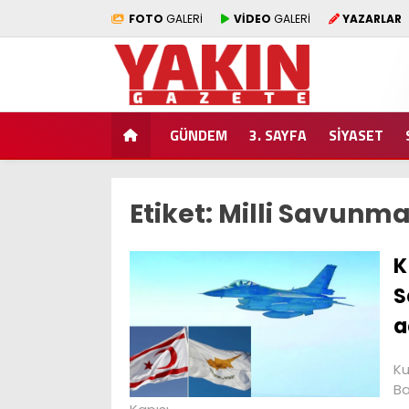
FOTO
GALERİ
VİDEO
GALERİ
YAZARLAR
GÜNDEM
3. SAYFA
SİYASET
Etiket:
Milli Savunma
K
S
a
Ku
Ba