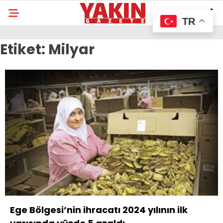
TR
Etiket:
Milyar
Ege Bölgesi’nin ihracatı 2024 yılının ilk