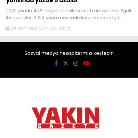
yarısında yüzde 5 azaldı
2023 yılında 42,6 milyar dolarlık ihracata imza atan Egeli
ihracatçılar, 2024 yılına mevcudu koruma hedefiyle
09 Temmuz 2024 Salı 09:48
Sosyal medya hesaplarımızı keşfedin