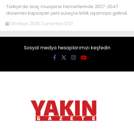
Türkiye’de araç muayene hizmetlerinde 2027-2047
dönemini kapsayan yeni süreçte kritik aşamaya gelindi.
09 Mayıs 2026 Cumartesi 12:01
Sosyal medya hesaplarımızı keşfedin