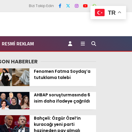
Bizi Takip Edin
TR
RESMI REKLAM
SON HABERLER
Fenomen Fatma Soydaş’a
tutuklama talebi
AHBAP soruşturmasında 6
isim daha ifadeye çağrıldı
Bahçeli: Özgür Özel’in
kuracağı yeni parti
hazineden pay almalı