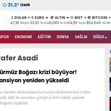
31.3
°
İZMIR
DOLAR
EURO
ALTIN
BİST
BITCOIN
47,18
53,92
6,083
14,151
$64.646
%0,04
%-0,12
%-0,16
%1,22
%0,45
SPOR
EKONOMİ
EĞİTİM
DÜNYA
SAĞLIK
DİĞER
fer Asadi
ürmüz Boğazı krizi büyüyor!
ansiyon yeniden yükseldi
an Devrim Muhafızları Komutanı Muhammed Cafer
adi, ABD ile yeniden çatışma ihtimalinin yüksek
duğunu açıkladı.