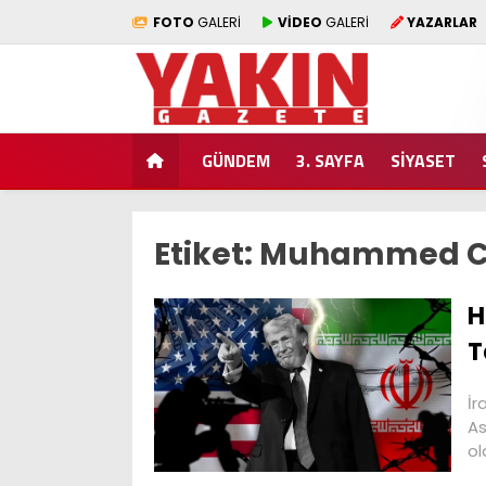
FOTO
GALERİ
VİDEO
GALERİ
YAZARLAR
GÜNDEM
3. SAYFA
SİYASET
Etiket:
Muhammed Ca
H
T
İr
As
ol