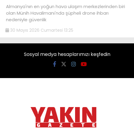
Almanya'nın en yoğun hava ulaşım merkezlerinden biri
olan Münih Havalimanı'nda şüpheli drone ihbarı
nedeniyle güvenlik
30 Mayıs 2026 Cumartesi 13:25
Sosyal medya hesaplarımızı keşfedin