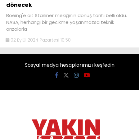
dönecek
Boeing'e ait Starliner mekiğinin dönüş tarihi belli oldu.
NASA, herhangi bir gecikme yaşanmazsa teknik
arızalarla
02 Eylül 2024 Pazartesi 10:50
Sosyal medya hesaplarımızı keşfedin