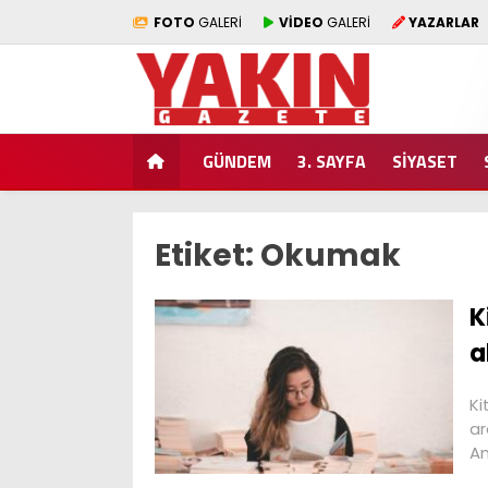
FOTO
GALERİ
VİDEO
GALERİ
YAZARLAR
GÜNDEM
3. SAYFA
SİYASET
Etiket:
Okumak
K
a
Ki
ar
Am