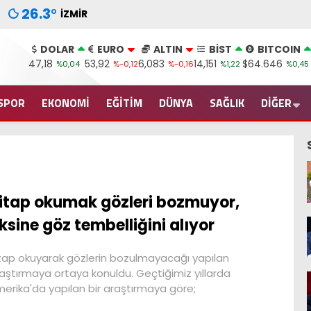
26.3
°
İZMIR
DOLAR
EURO
ALTIN
BİST
BITCOIN
47,18
53,92
6,083
14,151
$64.646
%0,04
%-0,12
%-0,16
%1,22
%0,45
SPOR
EKONOMİ
EĞİTİM
DÜNYA
SAĞLIK
DİĞER
itap okumak gözleri bozmuyor,
ksine göz tembelliğini alıyor
tap okuyarak gözlerin bozulmayacağı yapılan
aştırmaya ortaya konuldu. Geçtiğimiz yıllarda
erika'da yapılan bir araştırmaya göre;