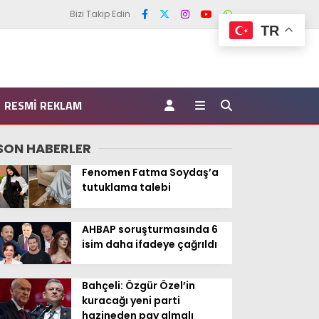
Bizi Takip Edin
TR
RESMI REKLAM
SON HABERLER
Fenomen Fatma Soydaş’a
tutuklama talebi
AHBAP soruşturmasında 6
isim daha ifadeye çağrıldı
Bahçeli: Özgür Özel’in
kuracağı yeni parti
hazineden pay almalı