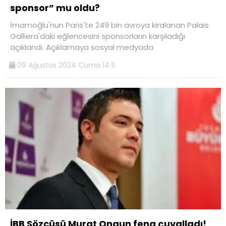
sponsor” mu oldu?
İmamoğlu'nun Paris'te 249 bin avroya kiralanan Palais
Galliera'daki eğlencesini sponsorların karşıladığı
açıklandı. Açıklamaya sosyal medyada
09 Ağustos 2024 Cuma 14:11
İBB Sözcüsü Murat Ongun fena çuvalladı!