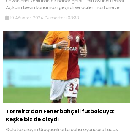
Sevenlerini korkutan bir haber geldi! Ünlü oyuncu Peker
Açıkalın beyin kanaması geçirdi ve acilen hastaneye
10 Ağustos 2024 Cumartesi 08:38
Torreira’dan Fenerbahçeli futbolcuya:
Keşke biz de olsydı
Galatasaray'ın Uruguaylı orta saha oyuncusu Lucas