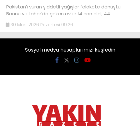
Pakistan’ı vuran şiddetli yağışlar felakete dönüştü.
Bannu ve Lahor’da çöken evler 14 can aldı, 44
30 Mart 2026 Pazartesi 09:26
Sosyal medya hesaplarımızı keşfedin