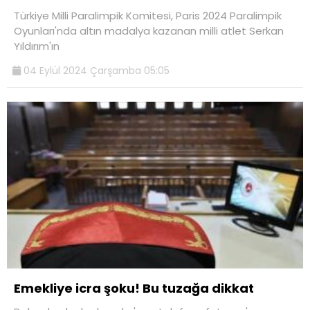
Türkiye Milli Paralimpik Komitesi, Paris 2024 Paralimpik
Oyunları'nda altın madalya kazanan milli atlet Serkan
Yıldırım'ın
04 Eylül 2024 Çarşamba 05:05
Emekliye icra şoku! Bu tuzağa dikkat