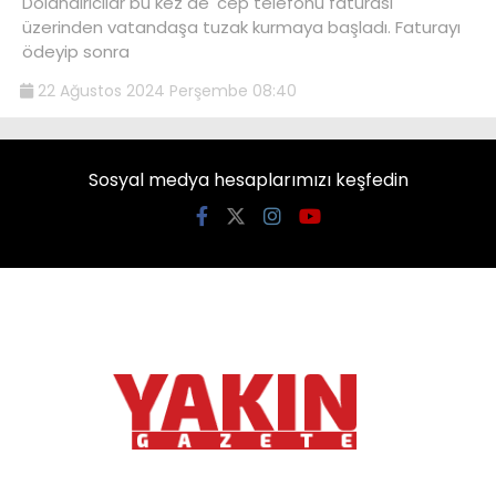
Dolandırıcılar bu kez de 'cep telefonu faturası'
üzerinden vatandaşa tuzak kurmaya başladı. Faturayı
ödeyip sonra
22 Ağustos 2024 Perşembe 08:40
Sosyal medya hesaplarımızı keşfedin