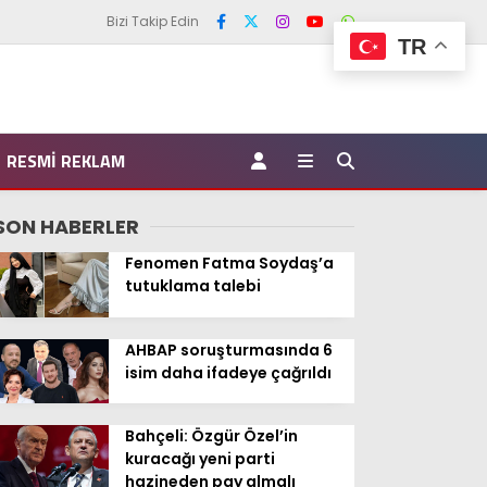
Bizi Takip Edin
TR
RESMI REKLAM
SON HABERLER
Fenomen Fatma Soydaş’a
tutuklama talebi
AHBAP soruşturmasında 6
isim daha ifadeye çağrıldı
Bahçeli: Özgür Özel’in
kuracağı yeni parti
hazineden pay almalı