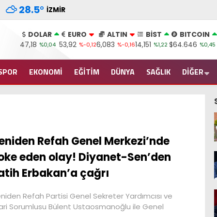
28.5
°
İZMIR
DOLAR
EURO
ALTIN
BİST
BITCOIN
47,18
53,92
6,083
14,151
$64.646
%0,04
%-0,12
%-0,16
%1,22
%0,45
SPOR
EKONOMİ
EĞİTİM
DÜNYA
SAĞLIK
DİĞER
eniden Refah Genel Merkezi’nde
oke eden olay! Diyanet-Sen’den
atih Erbakan’a çağrı
niden Refah Partisi Genel Sekreter Yardımcısı ve
ari Sorumlusu Bülent Ustaosmanoğlu ile Genel