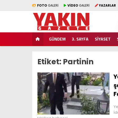
FOTO
GALERİ
VİDEO
GALERİ
YAZARLAR
GÜNDEM
3. SAYFA
SİYASET
Etiket:
Partinin
Y
ş
F
Ye
İd