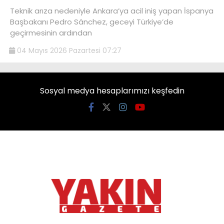
Teknik arıza nedeniyle Ankara’ya acil iniş yapan İspanya
Başbakanı Pedro Sánchez, geceyi Türkiye’de
geçirmesinin ardından
04 Mayıs 2026 Pazartesi 07:27
Sosyal medya hesaplarımızı keşfedin