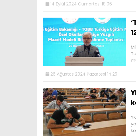
14 Eylül 2024 Cumartesi 18:06
‘
1
Mi
Tü
mü
26 Ağustos 2024 Pazartesi 14:25
Y
k
YK
ya
ko