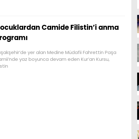
ocuklardan Camide Filistin’i anma
rogramı
şakşehir’de yer alan Medine Müdafii Fahrettin Paşa
mii’nde yaz boyunca devam eden Kur’an Kursu,
istin