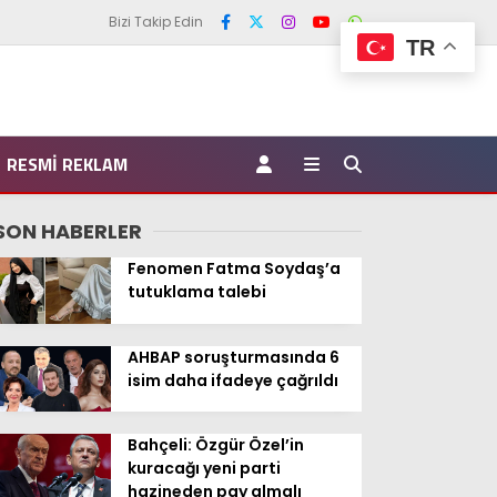
Bizi Takip Edin
TR
RESMI REKLAM
SON HABERLER
Fenomen Fatma Soydaş’a
tutuklama talebi
AHBAP soruşturmasında 6
isim daha ifadeye çağrıldı
Bahçeli: Özgür Özel’in
kuracağı yeni parti
hazineden pay almalı