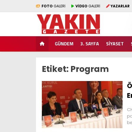
FOTO
GALERİ
VİDEO
GALERİ
YAZARLAR
GÜNDEM
3. SAYFA
SİYASET
Etiket:
Program
Ö
E
CH
pa
be