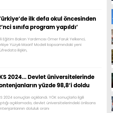
Türkiye’de ilk defa okul öncesinden
2’nci sınıfa program yapıldı’
lli Eğitim Bakan Yardımcısı Ömer Faruk Yelkenci,
rkiye Yüzyılı Maarif Modeli kapsamındaki yeni
fredata ilişkin,
KS 2024… Devlet üniversitelerinde
ontenjanların yüzde 98,8’i doldu
S 2024 sonuçları açıklandı. YÖK sonuçlarla ilgili
ptığı açıklamada, devlet üniversitelerindeki önlisans
ntenjanlarının doluluk oranı