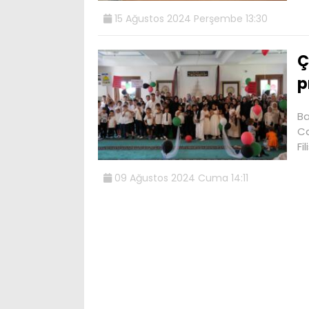
15 Ağustos 2024 Perşembe 13:30
Ç
p
Ba
Ca
Fil
09 Ağustos 2024 Cuma 14:11