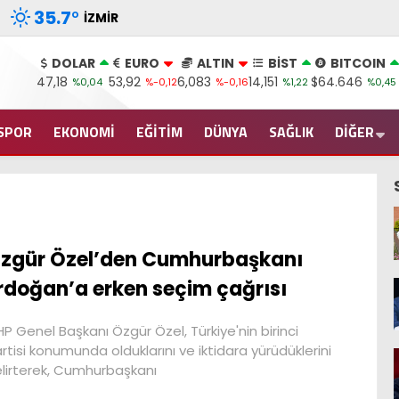
35.7
°
İZMIR
DOLAR
EURO
ALTIN
BİST
BITCOIN
47,18
53,92
6,083
14,151
$64.646
%0,04
%-0,12
%-0,16
%1,22
%0,45
SPOR
EKONOMİ
EĞİTİM
DÜNYA
SAĞLIK
DİĞER
zgür Özel’den Cumhurbaşkanı
rdoğan’a erken seçim çağrısı
P Genel Başkanı Özgür Özel, Türkiye'nin birinci
rtisi konumunda olduklarını ve iktidara yürüdüklerini
lirterek, Cumhurbaşkanı