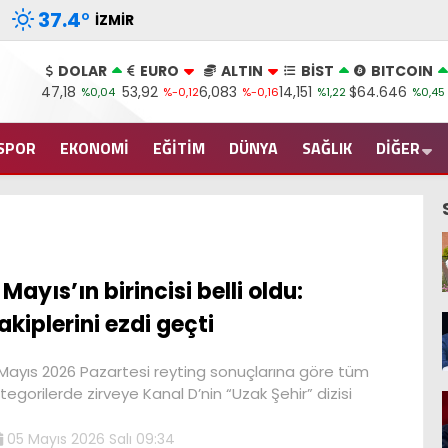
37.4
°
İZMIR
DOLAR
EURO
ALTIN
BİST
BITCOIN
47,18
53,92
6,083
14,151
$64.646
%0,04
%-0,12
%-0,16
%1,22
%0,45
SPOR
EKONOMİ
EĞİTİM
DÜNYA
SAĞLIK
DİĞER
 Mayıs’ın birincisi belli oldu:
akiplerini ezdi geçti
Mayıs 2026 Pazartesi reyting sonuçlarına göre tüm
tegorilerde zirveye Kanal D’nin “Uzak Şehir” dizisi
05 Mayıs 2026 Salı 09:34