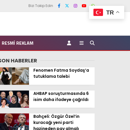
Bizi Takip Edin
TR
RESMI REKLAM
SON HABERLER
Fenomen Fatma Soydaş’a
tutuklama talebi
AHBAP soruşturmasında 6
isim daha ifadeye çağrıldı
Bahçeli: Özgür Özel’in
kuracağı yeni parti
hazineden pay almalı