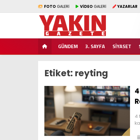
FOTO
GALERİ
VİDEO
GALERİ
YAZARLAR
GÜNDEM
3. SAYFA
SİYASET
Etiket:
reyting
4
R
4 
ka