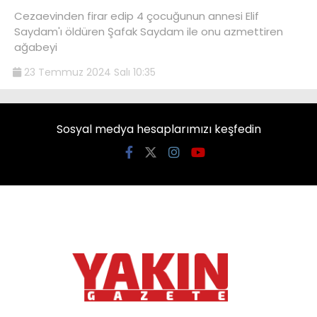
Cezaevinden firar edip 4 çocuğunun annesi Elif
Saydam'ı öldüren Şafak Saydam ile onu azmettiren
ağabeyi
23 Temmuz 2024 Salı 10:35
Sosyal medya hesaplarımızı keşfedin