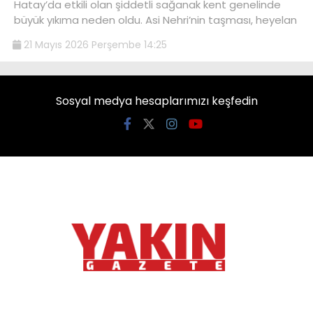
Hatay’da etkili olan şiddetli sağanak kent genelinde
büyük yıkıma neden oldu. Asi Nehri’nin taşması, heyelan
21 Mayıs 2026 Perşembe 14:25
Sosyal medya hesaplarımızı keşfedin