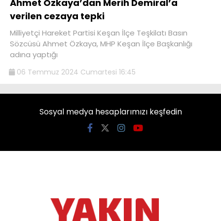
Ahmet Özkaya’dan Merih Demiral’a
verilen cezaya tepki
Milliyetçi Hareket Partisi Keşan İlçe Teşkilatı Basın
Sözcüsü Ahmet Özkaya, MHP Keşan İlçe Başkanlığı
adına yaptığı
06 Temmuz 2024 Cumartesi 16:45
Sosyal medya hesaplarımızı keşfedin