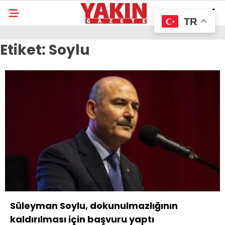
TR
Etiket:
Soylu
Süleyman Soylu, dokunulmazlığının
kaldırılması için başvuru yaptı