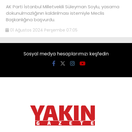
AK Parti İstanbul Milletvekili Süleyman Soylu, yasama
dokunulmazlığının kaldırılması istemiyle Meclis
Başkanlığına başvurdu.
01 Ağustos 2024 Perşembe 07:05
Sosyal medya hesaplarımızı keşfedin