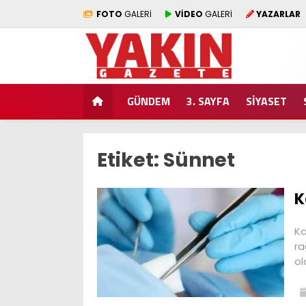
FOTO
GALERİ
VİDEO
GALERİ
YAZARLAR
GÜNDEM
3. SAYFA
SİYASET
Etiket:
Sünnet
K
Ka
ra
ol