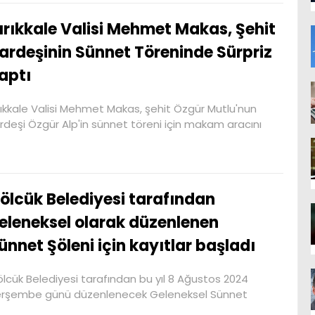
ırıkkale Valisi Mehmet Makas, Şehit
ardeşinin Sünnet Töreninde Sürpriz
aptı
rıkkale Valisi Mehmet Makas, şehit Özgür Mutlu'nun
rdeşi Özgür Alp'in sünnet töreni için makam aracını
ölcük Belediyesi tarafından
eleneksel olarak düzenlenen
ünnet Şöleni için kayıtlar başladı
lcük Belediyesi tarafından bu yıl 8 Ağustos 2024
rşembe günü düzenlenecek Geleneksel Sünnet