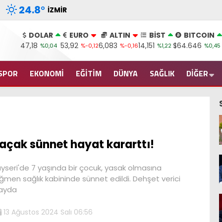
24.8
°
İZMIR
DOLAR
EURO
ALTIN
BİST
BITCOIN
47,18
53,92
6,083
14,151
$64.646
%0,04
%-0,12
%-0,16
%1,22
%0,45
SPOR
EKONOMİ
EĞİTİM
DÜNYA
SAĞLIK
DİĞER
açak sünnet hayat kararttı!
yseri'de 7 yaşında bir çocuk, yasak olmasına
ğmen sağlık kabininde sünnet edildi. Dehşet verici
ayda
13 Ağustos 2024 Salı 06:56