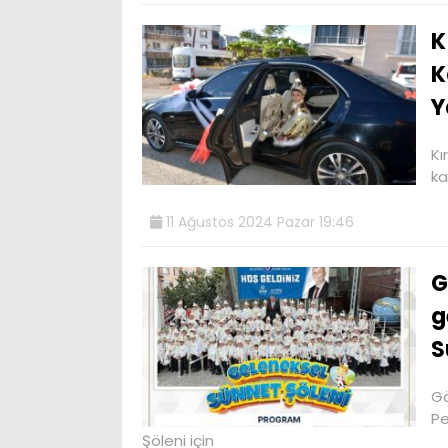
K
K
Y
Kı
ka
11 Ağustos 2024 Pazar 19:46
G
g
S
Gö
Pe
Şöleni için