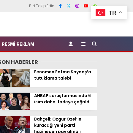
Bizi Takip Edin
TR
RESMI REKLAM
SON HABERLER
Fenomen Fatma Soydaş’a
tutuklama talebi
AHBAP soruşturmasında 6
isim daha ifadeye çağrıldı
Bahçeli: Özgür Özel’in
kuracağı yeni parti
hazineden pay almalı