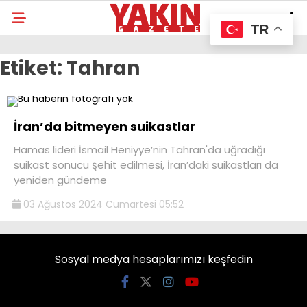
TR
Etiket:
Tahran
İran’da bitmeyen suikastlar
Hamas lideri İsmail Heniyye’nin Tahran'da uğradığı
suikast sonucu şehit edilmesi, İran’daki suikastları da
yeniden gündeme
03 Ağustos 2024 Cumartesi 05:52
Sosyal medya hesaplarımızı keşfedin