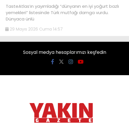
TasteAtlas’ın yayımladığı “dünyanın en iyi yoğurt bazlı
yemekleri” listesinde Türk mutfağı damga vurdu.
Dünyaca ünlü
29 Mayıs 2026 Cuma 14:57
Sosyal medya hesaplarımızı keşfedin