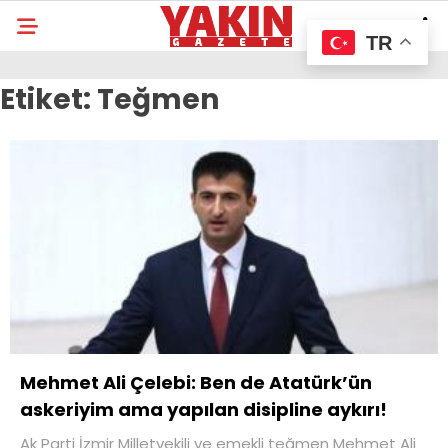
TR
Etiket:
Teğmen
Mehmet Ali Çelebi: Ben de Atatürk’ün
askeriyim ama yapılan disipline aykırı!
Ak Parti İzmir Milletvekili ve emekli teğmen Mehmet Ali