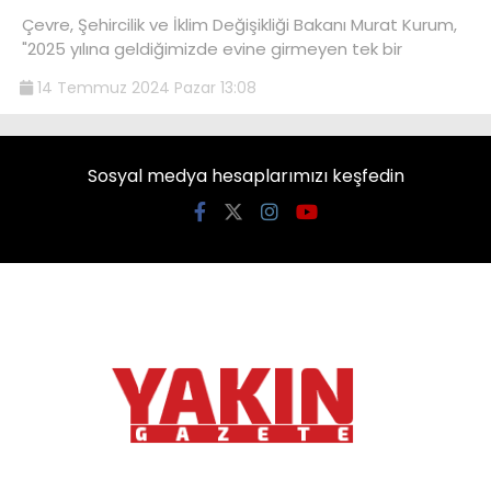
Çevre, Şehircilik ve İklim Değişikliği Bakanı Murat Kurum,
"2025 yılına geldiğimizde evine girmeyen tek bir
14 Temmuz 2024 Pazar 13:08
Sosyal medya hesaplarımızı keşfedin