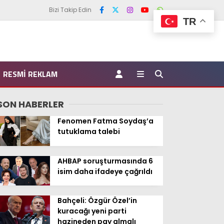
Bizi Takip Edin
TR
RESMI REKLAM
SON HABERLER
Fenomen Fatma Soydaş’a
tutuklama talebi
AHBAP soruşturmasında 6
isim daha ifadeye çağrıldı
Bahçeli: Özgür Özel’in
kuracağı yeni parti
hazineden pay almalı