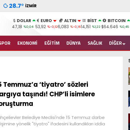
28.7
°
İZMIR
DOLAR
EURO
ALTIN
BİST
BITCOIN
47,18
53,92
6,083
14,151
$64.646
%0,04
%-0,12
%-0,16
%1,22
%0,45
SPOR
EKONOMİ
EĞİTİM
DÜNYA
SAĞLIK
DİĞER
5 Temmuz’a ‘tiyatro’ sözleri
argıya taşındı! CHP’li isimlere
oruşturma
hçelievler Belediye Meclisi'nde 15 Temmuz darbe
rişimine yönelik "tiyatro" ifadesini kullandıkları iddia