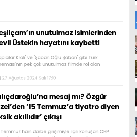
eşilçam’ın unutulmaz isimlerinden
evil Üstekin hayatını kaybetti
apıcılar Kralı' ve 'Şaban Oğlu Şaban' gibi Türk
neması'nın pek çok unutulmaz filmde rol alan
27 Ağustos 2024 Salı 17:10
ılıçdaroğlu’na mesaj mı? Özgür
zel’den ’15 Temmuz’a tiyatro diyen
ksik akıllıdır’ çıkışı
 Temmuz hain darbe girişimiyle ilgili konuşan CHP