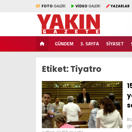
FOTO
GALERİ
VİDEO
GALERİ
YAZARLAR
GÜNDEM
3. SAYFA
SİYASET
Etiket:
Tiyatro
1
y
s
Ba
gi