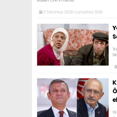
edilen CHP'li meclis
11 Temmuz 2026 Cumartesi 13:55
Y
S
'K
Si
K
Ö
e
15