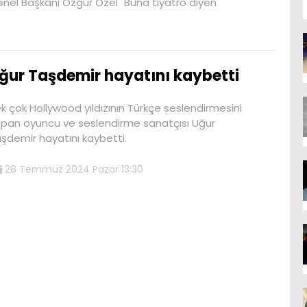
nel Başkanı Özgür Özel "Buna tiyatro diyen
ğur Taşdemir hayatını kaybetti
k çok Hollywood yıldızının Türkçe seslendirmesini
pan oyuncu ve seslendirme sanatçısı Uğur
şdemir hayatını kaybetti.
28 Temmuz 2024 Pazar 13:30