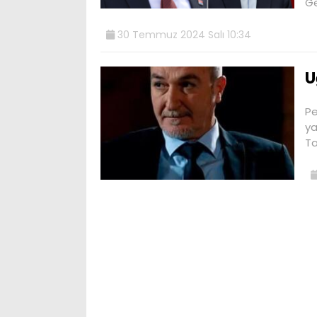
Ge
30 Temmuz 2024 Salı 10:34
U
Pe
ya
Ta