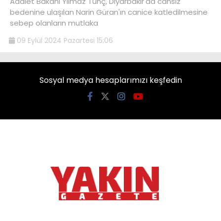
Adalet Bakanı Yılmaz Tunç, Diyarbakır'da cansız
bedenine ulaşılan Narin Güran'ın canice katledilmesine
sebep olanların mutlaka
09 Eylül 2024 Pazartesi 15:06
Sosyal medya hesaplarımızı keşfedin