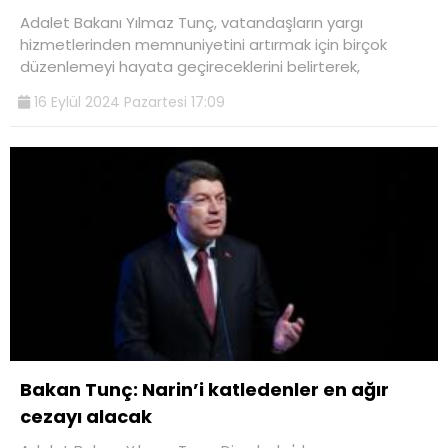
Adalet Bakanı Yılmaz Tunç, vatandaşların yargı
hizmetlerinden memnuniyetini artırmak için birçok
düzenlemeyi hayata geçireceklerini belirterek,
16 Eylül 2024 Pazartesi 17:09
Bakan Tunç: Narin’i katledenler en ağır
cezayı alacak