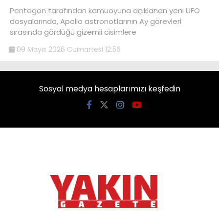
Pentagon tarafından kamuoyuna açıklanan yeni UFO
dosyalarında, Apollo astronotlarının Ay görevleri
sırasında gördüğü gizemli cisimlere
09 Mayıs 2026 Cumartesi 12:56
Sosyal medya hesaplarımızı keşfedin