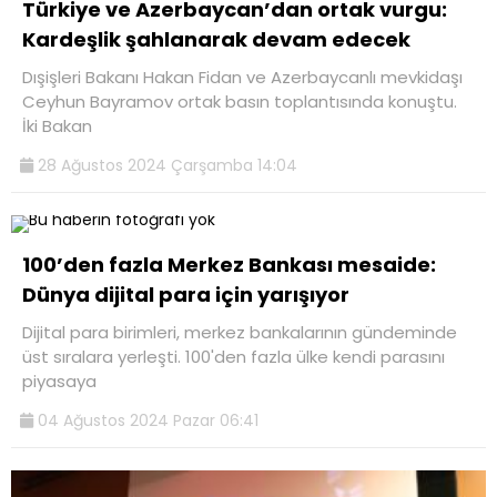
Türkiye ve Azerbaycan’dan ortak vurgu:
Kardeşlik şahlanarak devam edecek
Dışişleri Bakanı Hakan Fidan ve Azerbaycanlı mevkidaşı
Ceyhun Bayramov ortak basın toplantısında konuştu.
İki Bakan
28 Ağustos 2024 Çarşamba 14:04
100’den fazla Merkez Bankası mesaide:
Dünya dijital para için yarışıyor
Dijital para birimleri, merkez bankalarının gündeminde
üst sıralara yerleşti. 100'den fazla ülke kendi parasını
piyasaya
04 Ağustos 2024 Pazar 06:41