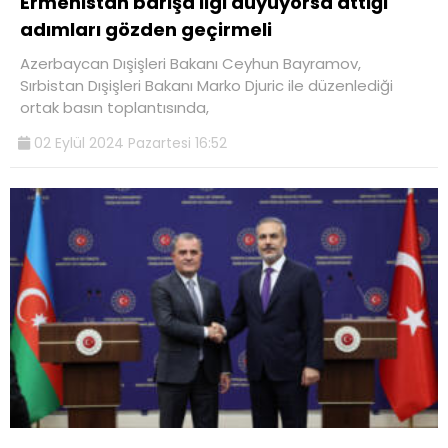
Ermenistan barışa ilgi duyuyorsa attığı
adımları gözden geçirmeli
Azerbaycan Dışişleri Bakanı Ceyhun Bayramov,
Sırbistan Dışişleri Bakanı Marko Djuric ile düzenlediği
ortak basın toplantısında,
02 Eylül 2024 Pazartesi 16:52