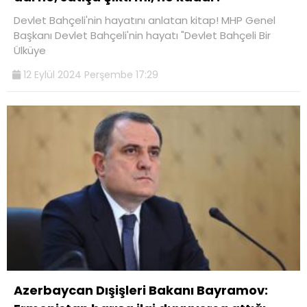
Devlet Bahçeli'nin hayatını anlatan kitap! MHP Genel
Başkanı Devlet Bahçeli'nin hayatı "Devlet Bahçeli Bir
Ülküye
12 Eylül 2024 Perşembe 17:29
Azerbaycan Dışişleri Bakanı Bayramov: