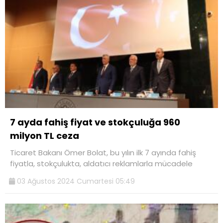
7 ayda fahiş fiyat ve stokçuluğa 960
milyon TL ceza
Ticaret Bakanı Ömer Bolat, bu yılın ilk 7 ayında fahiş
fiyatla, stokçulukta, aldatıcı reklamlarla mücadele
03 Ağustos 2024 Cumartesi 05:49