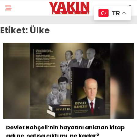
TR
Etiket:
Ülke
Devlet Bahçeli’nin hayatını anlatan kitap
adı ne, satışa çıktı mı, ne kadar?