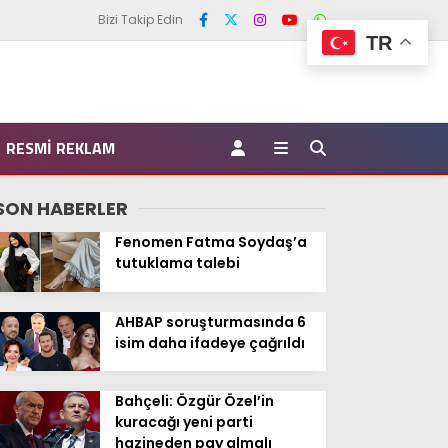
Bizi Takip Edin
TR
RESMI REKLAM
SON HABERLER
Fenomen Fatma Soydaş’a
tutuklama talebi
AHBAP soruşturmasında 6
isim daha ifadeye çağrıldı
Bahçeli: Özgür Özel’in
kuracağı yeni parti
hazineden pay almalı