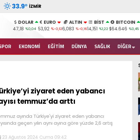
33.9
°
İZMIR
DOLAR
EURO
ALTIN
BİST
BITCOIN
47,18
53,92
6,083
14,151
$64.646
%0,04
%-0,12
%-0,16
%1,22
%0,45
SPOR
EKONOMİ
EĞİTİM
DÜNYA
SAĞLIK
DİĞER
ürkiye’yi ziyaret eden yabancı
ayısı temmuz’da arttı
mmuz ayında Türkiye'yi ziyaret eden yabancı
yısında geçen yılın aynı ayına göre yüzde 2,6 artış
23 Ağustos 2024 Cuma 09:42