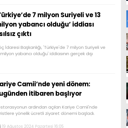
Türkiye’de 7 milyon Suriyeli ve 13
ilyon yabancı olduğu’ iddiası
sılsız çıktı
ç İdaresi Başkanlığı, 'Türkiye'de 7 milyon Suriyeli ve
 milyon yabancı olduğu' iddiasının gerçek dışı
ariye Camii’nde yeni dönem:
ugünden itibaren başlıyor
storasyonun ardından açılan Kariye Camii'nde
ristlere yönelik ücretli ziyaret dönemi başladı.
19 Ağustos 2024 Pazartesi 16:05