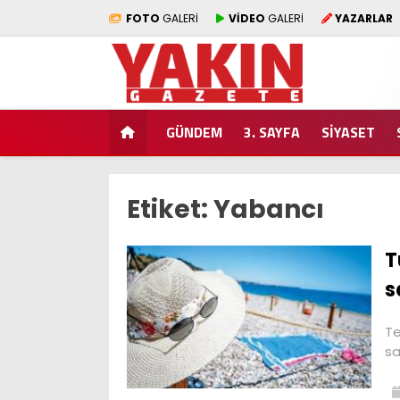
FOTO
GALERİ
VİDEO
GALERİ
YAZARLAR
GÜNDEM
3. SAYFA
SİYASET
Etiket:
Yabancı
T
s
Te
sa