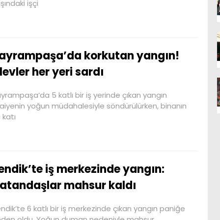
şındaki işçi
ayrampaşa’da korkutan yangın!
levler her yeri sardı
yrampaşa’da 5 katlı bir iş yerinde çıkan yangın
faiyenin yoğun müdahalesiyle söndürülürken, binanın
 katı
endik’te iş merkezinde yangın:
atandaşlar mahsur kaldı
ndik’te 6 katlı bir iş merkezinde çıkan yangın paniğe
den oldu. Yoğun duman nedeniyle mahsur