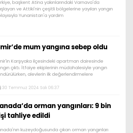
rkiye, başkent Atina yakınlarındaki Varnava'da
şlayan ve Attiki'nin çeşitli bölgelerine yayılan yangın
layısıyla Yunanistan'a yardım
zmir’de mum yangına sebep oldu
mir'in Karşıyaka ilçesindeki apartman dairesinde
ngın çıktı. İtfaiye ekiplerinin müdahalesiyle yangın
ndürülürken, alevlerin ilk değerlendirmelere
30 Temmuz 2024 Salı 06:37
anada’da orman yangınları: 9 bin
işi tahliye edildi
nada'nın kuzeydoğusunda çıkan orman yangınları