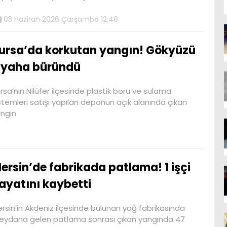
03 Haziran 2026 Çarşamba 12:48
ursa’da korkutan yangın! Gökyüzü
iyaha büründü
rsa’nın Nilüfer ilçesinde plastik boru ve sulama
stemleri satışı yapılan deponun açık alanında çıkan
ngın
ersin’de fabrikada patlama! 1 işçi
ayatını kaybetti
rsin’in Akdeniz ilçesinde bulunan yağ fabrikasında
ydana gelen patlama sonrası çıkan yangında 47