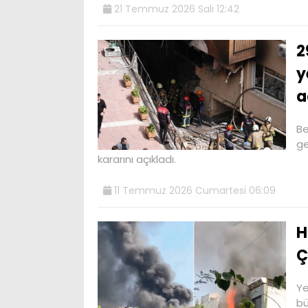
21 Temmuz 2026 Salı 12:42
2
y
a
Be
ge
kararını açıkladı.
11 Temmuz 2026 Cumartesi 06:09
H
Ç
Ye
bü