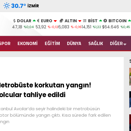
30.7
°
İZMIR
DOLAR
EURO
ALTIN
BİST
BITCOIN
47,18
53,92
6,083
14,151
$64.646
%0,04
%-0,12
%-0,16
%1,22
%0,45
SPOR
EKONOMİ
EĞİTİM
DÜNYA
SAĞLIK
DİĞER
etrobüste korkutan yangın!
olcular tahliye edildi
tanbul Avcılar’da seyir halindeki bir metrobüsün
tor bölümünde yangın çıktı. Kısa sürede fark edilen
ngın