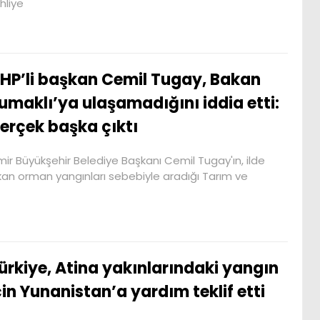
hliye
HP’li başkan Cemil Tugay, Bakan
umaklı’ya ulaşamadığını iddia etti:
erçek başka çıktı
mir Büyükşehir Belediye Başkanı Cemil Tugay'ın, ilde
kan orman yangınları sebebiyle aradığı Tarım ve
ürkiye, Atina yakınlarındaki yangın
çin Yunanistan’a yardım teklif etti