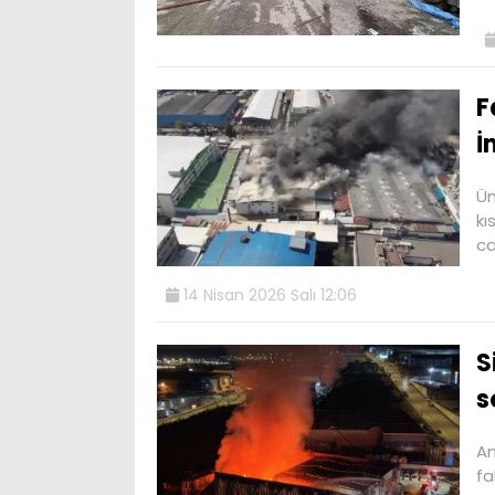
F
İ
Üm
kı
ca
14 Nisan 2026 Salı 12:06
S
s
An
fa