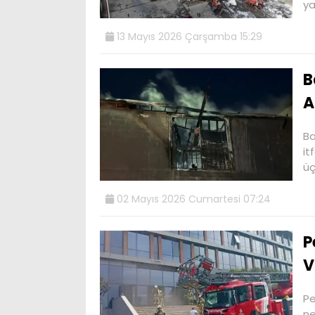
ya
13 Mayıs 2026 Çarşamba 15:29
B
A
Ba
it
üç
02 Mayıs 2026 Cumartesi 07:24
P
V
Pe
ne