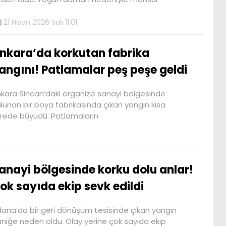
21 Nisan 2026 Salı 11:01
nkara’da korkutan fabrika
angını! Patlamalar peş peşe geldi
kara Sincan’daki organize sanayi bölgesinde
lunan bir boya fabrikasında çıkan yangın kısa
rede büyüdü. Patlamaların
anayi bölgesinde korku dolu anlar!
ok sayıda ekip sevk edildi
ana’da bir geri dönüşüm tesisinde çıkan yangın
niğe neden oldu. Olay yerine çok sayıda ekip