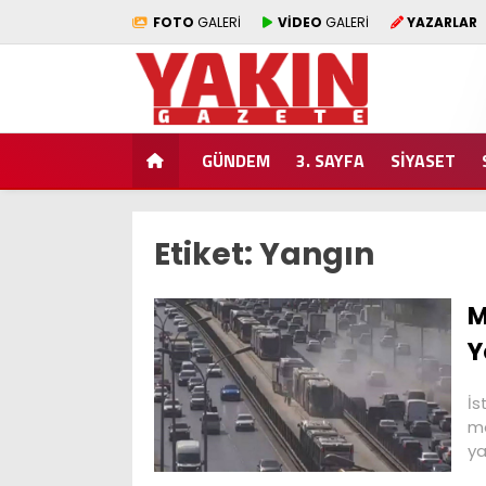
FOTO
GALERİ
VİDEO
GALERİ
YAZARLAR
GÜNDEM
3. SAYFA
SİYASET
Etiket:
Yangın
M
Y
İs
mo
ya