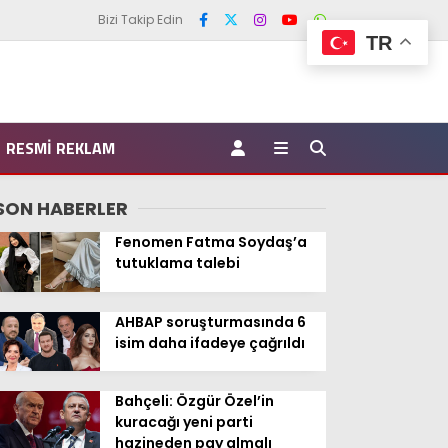
Bizi Takip Edin
TR
RESMI REKLAM
SON HABERLER
Fenomen Fatma Soydaş’a
tutuklama talebi
AHBAP soruşturmasında 6
isim daha ifadeye çağrıldı
Bahçeli: Özgür Özel’in
kuracağı yeni parti
hazineden pay almalı