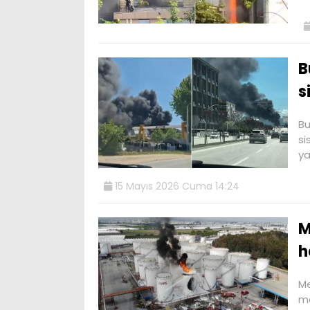
B
s
Bu
si
ya
15 Mayıs 2026 Cuma 14:24
M
h
Me
me