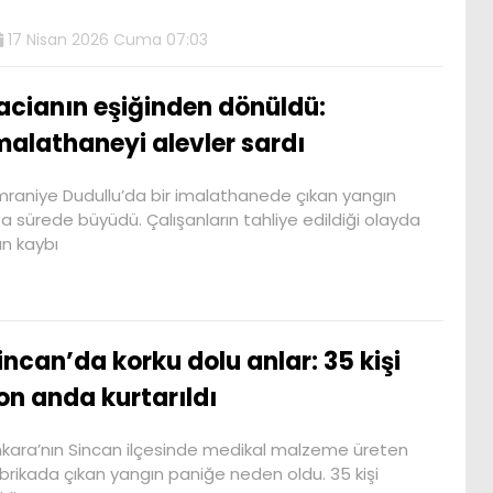
17 Nisan 2026 Cuma 07:03
acianın eşiğinden dönüldü:
malathaneyi alevler sardı
raniye Dudullu’da bir imalathanede çıkan yangın
sa sürede büyüdü. Çalışanların tahliye edildiği olayda
n kaybı
incan’da korku dolu anlar: 35 kişi
on anda kurtarıldı
kara’nın Sincan ilçesinde medikal malzeme üreten
brikada çıkan yangın paniğe neden oldu. 35 kişi