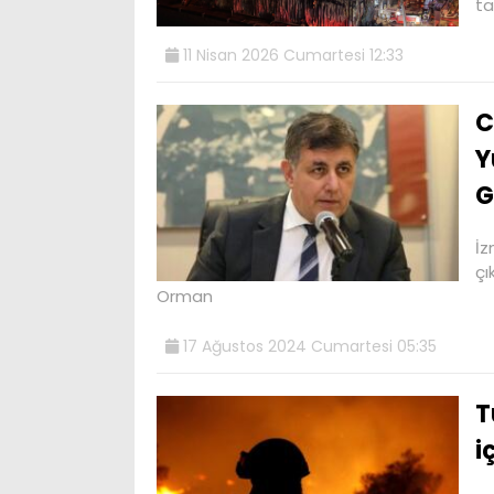
ta
11 Nisan 2026 Cumartesi 12:33
C
Y
G
İz
çı
Orman
17 Ağustos 2024 Cumartesi 05:35
T
i