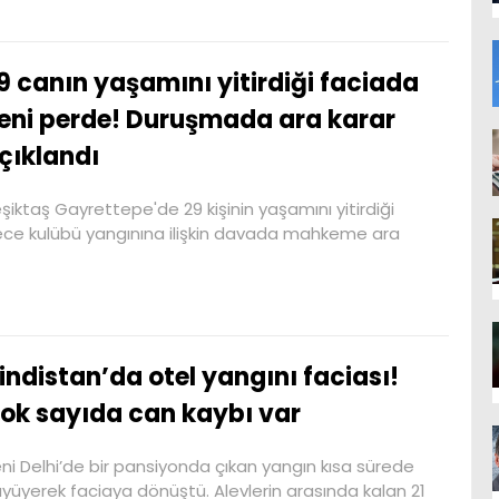
9 canın yaşamını yitirdiği faciada
eni perde! Duruşmada ara karar
çıklandı
şiktaş Gayrettepe'de 29 kişinin yaşamını yitirdiği
ce kulübü yangınına ilişkin davada mahkeme ara
indistan’da otel yangını faciası!
ok sayıda can kaybı var
ni Delhi’de bir pansiyonda çıkan yangın kısa sürede
yüyerek faciaya dönüştü. Alevlerin arasında kalan 21