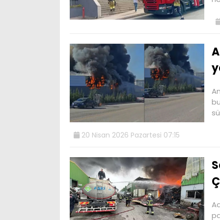
A
y
An
bu
sü
20 Nisan 2026 Pazartesi 07:15
S
Ç
Ad
pa