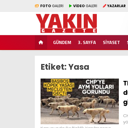
FOTO
GALERİ
VİDEO
GALERİ
YAZARLAR
GÜNDEM
3. SAYFA
SİYASET
Etiket:
Yasa
T
d
g
CH
yö