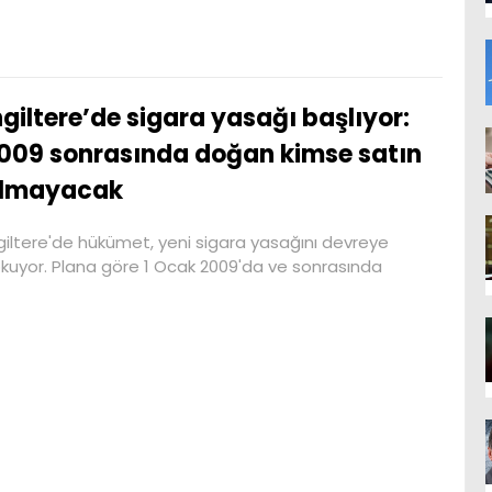
ngiltere’de sigara yasağı başlıyor:
009 sonrasında doğan kimse satın
lmayacak
giltere'de hükümet, yeni sigara yasağını devreye
kuyor. Plana göre 1 Ocak 2009'da ve sonrasında