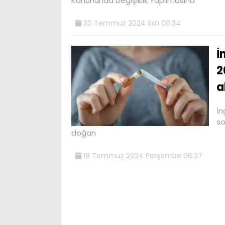
Kanununda Değişiklik Yapılmasına
30 Temmuz 2024 Salı 06:34
İ
2
a
İn
so
doğan
18 Temmuz 2024 Perşembe 06:37