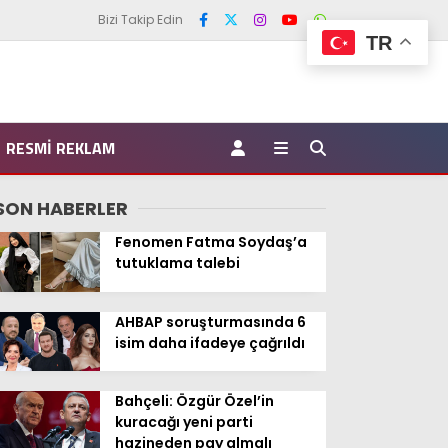
Bizi Takip Edin
TR
RESMI REKLAM
SON HABERLER
Fenomen Fatma Soydaş’a
tutuklama talebi
AHBAP soruşturmasında 6
isim daha ifadeye çağrıldı
Bahçeli: Özgür Özel’in
kuracağı yeni parti
hazineden pay almalı