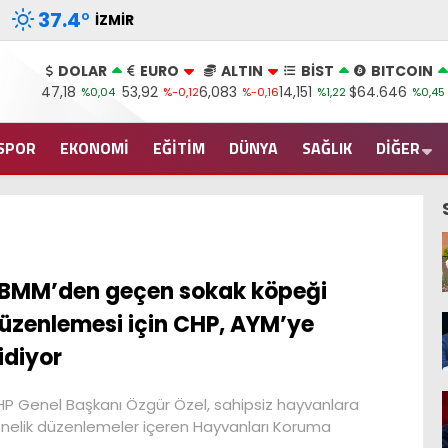
37.4
°
İZMIR
DOLAR
EURO
ALTIN
BİST
BITCOIN
47,18
53,92
6,083
14,151
$64.646
%0,04
%-0,12
%-0,16
%1,22
%0,45
SPOR
EKONOMİ
EĞİTİM
DÜNYA
SAĞLIK
DİĞER
BMM’den geçen sokak köpeği
üzenlemesi için CHP, AYM’ye
idiyor
P Genel Başkanı Özgür Özel, sahipsiz hayvanlara
nelik düzenlemeler içeren Hayvanları Koruma