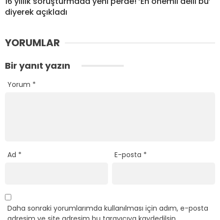
16 yıllık soruşturmada yeni perde! ‘En önemli delil bu’
diyerek açıkladı
YORUMLAR
Bir yanıt yazın
Yorum
*
Ad
*
E-posta
*
Daha sonraki yorumlarımda kullanılması için adım, e-posta
adresim ve site adresim bu tarayıcıya kaydedilsin.