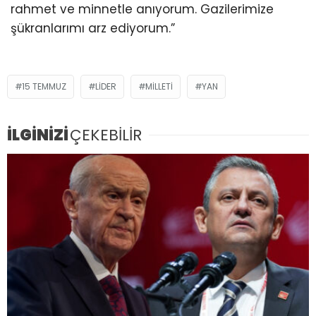
rahmet ve minnetle anıyorum. Gazilerimize
şükranlarımı arz ediyorum.”
15 TEMMUZ
LIDER
MILLETI
YAN
İLGİNİZİ
ÇEKEBİLİR