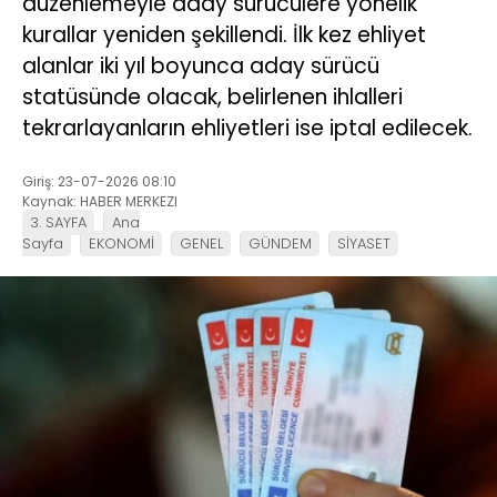
düzenlemeyle aday sürücülere yönelik
kurallar yeniden şekillendi. İlk kez ehliyet
alanlar iki yıl boyunca aday sürücü
statüsünde olacak, belirlenen ihlalleri
tekrarlayanların ehliyetleri ise iptal edilecek.
Giriş: 23-07-2026 08:10
Kaynak: HABER MERKEZI
3. SAYFA
Ana
Sayfa
EKONOMİ
GENEL
GÜNDEM
SİYASET