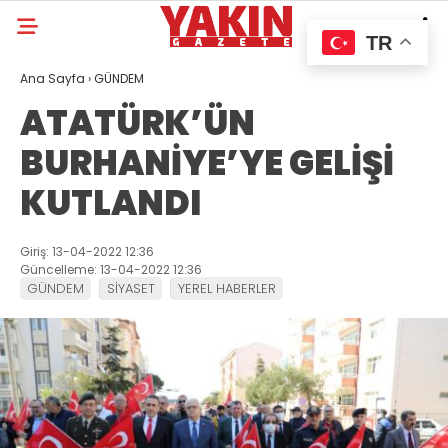
TR
Ana Sayfa
›
GÜNDEM
ATATÜRK’ÜN
BURHANİYE’YE GELİŞİ
KUTLANDI
Giriş: 13-04-2022 12:36
Güncelleme: 13-04-2022 12:36
GÜNDEM
SİYASET
YEREL HABERLER