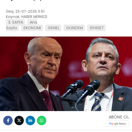
Giriş: 23-07-2026 11:51
Kaynak: HABER MERKEZI
3. SAYFA
Ana
Sayfa
EKONOMİ
GENEL
GÜNDEM
SİYASET
ABONE OL