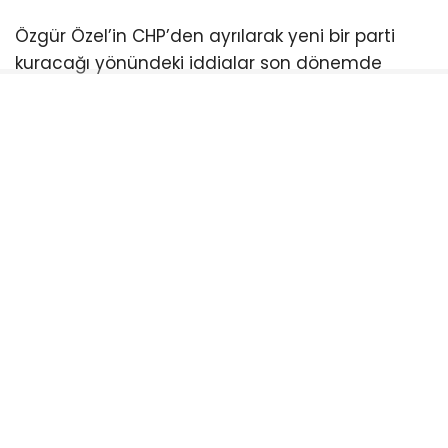
Özgür Özel’in CHP’den ayrılarak yeni bir parti
kuracağı yönündeki iddialar son dönemde
siyaset gündeminin önemli başlıklarından biri
haline gelmişti. Özel, CHP içerisindeki
gelişmelerin ardından yaptığı açıklamalarda
yeni parti kurulacağı yönündeki beklentileri
doğrulamış ve milletvekilleriyle birlikte sürecin
başlatılacağını ifade etmişti.
Özel: Yeni parti için ilk adım atılıyor
Özgür Özel, CHP grup toplantısında yaptığı
konuşmada yeni siyasi oluşum sürecine ilişkin
mesajlar vermişti. Özel, milletvekilleriyle birlikte
teknik kuruluş işlemlerinin gerçekleştirileceğini ve
ardından siyasi yapılanmanın