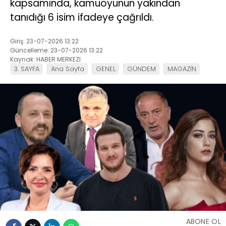
kapsamında, kamuoyunun yakından
tanıdığı 6 isim ifadeye çağrıldı.
Giriş: 23-07-2026 13:22
Güncelleme: 23-07-2026 13:22
Kaynak: HABER MERKEZI
3. SAYFA
Ana Sayfa
GENEL
GÜNDEM
MAGAZİN
ABONE OL