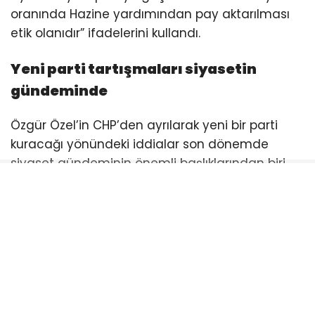
oranında Hazine yardımından pay aktarılması
etik olanıdır” ifadelerini kullandı.
Yeni parti tartışmaları siyasetin
gündeminde
Özgür Özel’in CHP’den ayrılarak yeni bir parti
kuracağı yönündeki iddialar son dönemde
siyaset gündeminin önemli başlıklarından biri
haline gelmişti. Özel, CHP içerisindeki
gelişmelerin ardından yaptığı açıklamalarda
yeni parti kurulacağı yönündeki beklentileri
doğrulamış ve milletvekilleriyle birlikte sürecin
başlatılacağını ifade etmişti.
Özel: Yeni parti için ilk adım atılıyor