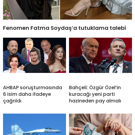
Fenomen Fatma Soydaş’a tutuklama talebi
AHBAP soruşturmasında
Bahçeli: Özgür Özel’in
6 isim daha ifadeye
kuracağı yeni parti
çağrıldı
hazineden pay almalı