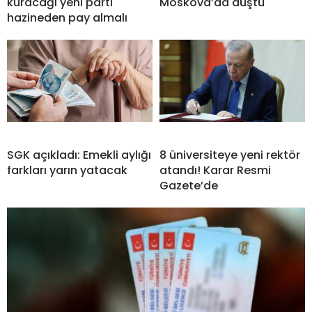
kuracağı yeni parti
Moskova’da düştü
hazineden pay almalı
SGK açıkladı: Emekli aylığı
8 üniversiteye yeni rektör
farkları yarın yatacak
atandı! Karar Resmi
Gazete’de