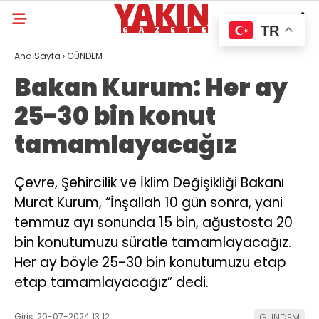
TR
Ana Sayfa
›
GÜNDEM
Bakan Kurum: Her ay
25-30 bin konut
tamamlayacağız
Çevre, Şehircilik ve İklim Değişikliği Bakanı
Murat Kurum, “İnşallah 10 gün sonra, yani
temmuz ayı sonunda 15 bin, ağustosta 20
bin konutumuzu süratle tamamlayacağız.
Her ay böyle 25-30 bin konutumuzu etap
etap tamamlayacağız” dedi.
Giriş: 20-07-2024 13:12
GÜNDEM