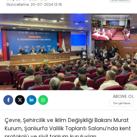
Güncelleme: 20-07-2024 13:16
ABONE OL
Çevre, Şehircilik ve İklim Değişikliği Bakanı Murat
Kurum, Şanlıurfa Valilik Toplantı Salonu’nda kent
protokolü ve sivil toplum kuruluşları