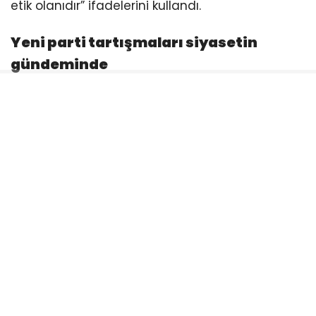
etik olanıdır” ifadelerini kullandı.
Yeni parti tartışmaları siyasetin
gündeminde
Özgür Özel’in CHP’den ayrılarak yeni bir parti
kuracağı yönündeki iddialar son dönemde
siyaset gündeminin önemli başlıklarından biri
haline gelmişti. Özel, CHP içerisindeki
gelişmelerin ardından yaptığı açıklamalarda
yeni parti kurulacağı yönündeki beklentileri
doğrulamış ve milletvekilleriyle birlikte sürecin
başlatılacağını ifade etmişti.
Özel: Yeni parti için ilk adım atılıyor
Özgür Özel, CHP grup toplantısında yaptığı