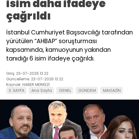
isim daha ifadeye
çağrıldı
İstanbul Cumhuriyet Başsavcılığı tarafından
yürütülen “AHBAP” soruşturması
kapsamında, kamuoyunun yakından
tanıdığı 6 isim ifadeye çağrıldı.
Giriş: 23-07-2026 13:22
Güncelleme: 23-07-2026 13:22
Kaynak: HABER MERKEZI
3. SAYFA
Ana Sayfa
GENEL
GÜNDEM
MAGAZİN