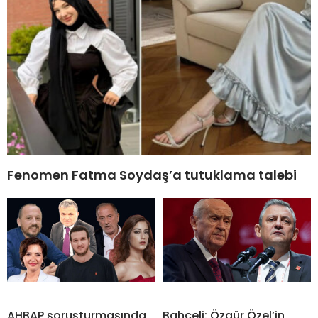
Fenomen Fatma Soydaş’a tutuklama talebi
AHBAP soruşturmasında
Bahçeli: Özgür Özel’in