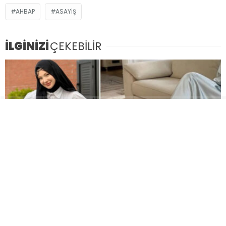
AHBAP
ASAYIŞ
İLGİNİZİ
ÇEKEBİLİR
Fenomen Fatma Soydaş’a tutuklama talebi