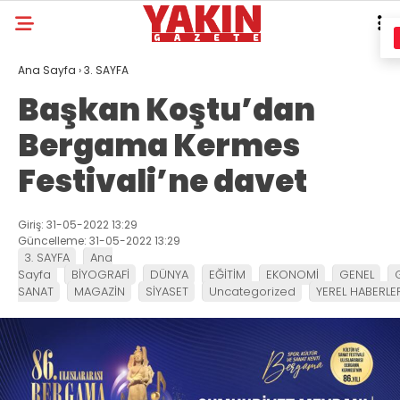
Ana Sayfa
›
3. SAYFA
Başkan Koştu’dan
Bergama Kermes
Festivali’ne davet
Giriş: 31-05-2022 13:29
Güncelleme: 31-05-2022 13:29
3. SAYFA
Ana
Sayfa
BİYOGRAFİ
DÜNYA
EĞİTİM
EKONOMİ
GENEL
SANAT
MAGAZİN
SİYASET
Uncategorized
YEREL HABERLE