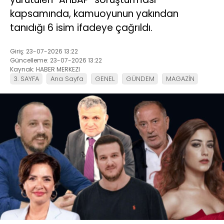
kapsamında, kamuoyunun yakından
tanıdığı 6 isim ifadeye çağrıldı.
Giriş: 23-07-2026 13:22
Güncelleme: 23-07-2026 13:22
Kaynak: HABER MERKEZI
3. SAYFA
Ana Sayfa
GENEL
GÜNDEM
MAGAZİN