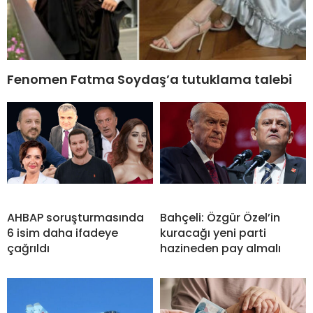
Fenomen Fatma Soydaş’a tutuklama talebi
AHBAP soruşturmasında
Bahçeli: Özgür Özel’in
6 isim daha ifadeye
kuracağı yeni parti
çağrıldı
hazineden pay almalı