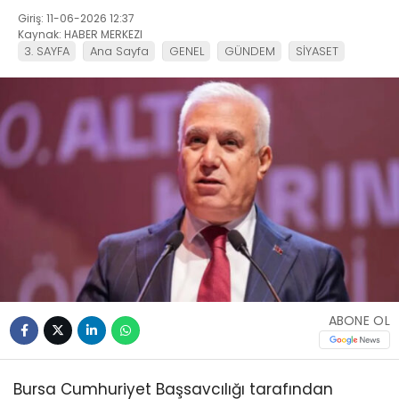
Giriş: 11-06-2026 12:37
Kaynak: HABER MERKEZI
3. SAYFA
Ana Sayfa
GENEL
GÜNDEM
SİYASET
ABONE OL
Bursa Cumhuriyet Başsavcılığı tarafından