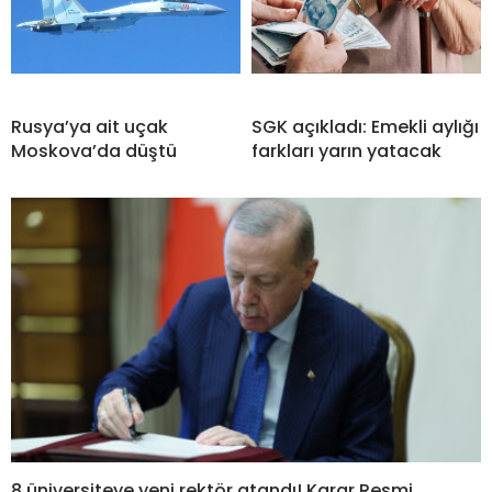
Rusya’ya ait uçak
SGK açıkladı: Emekli aylığı
Moskova’da düştü
farkları yarın yatacak
8 üniversiteye yeni rektör atandı! Karar Resmi