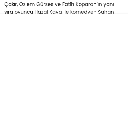
Çakır, Özlem Gürses ve Fatih Koparan’ın yanı
sıra oyuncu Hazal Kaya ile komedyen Şahan
Gökbakar’ın ifadelerine başvuracak. Söz konusu
isimlerin soruşturma kapsamında bilgi sahibi
olarak dinleneceği ve savcılığa çağrıldığı
belirtildi.
Daha önce 5 ismin ifadesi alınmıştı
Soruşturma kapsamında daha önce gazeteciler
Ece Üner ve Fatih Portakal, avukat Feyza Altun,
müzisyen Gökhan Özoğuz ile sunucu Öykü
Serter de “bilgi sahibi” sıfatıyla ifadeye
çağrılmıştı. Ece Üner, Gökhan Özoğuz ve Öykü
Serter’in ifadeleri alınırken, Fatih Portakal da
savcılığa giderek ifade vermişti.