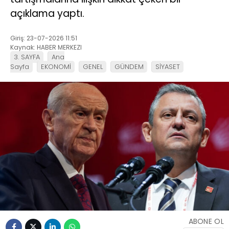
açıklama yaptı.
Giriş: 23-07-2026 11:51
Kaynak: HABER MERKEZI
3. SAYFA
Ana
Sayfa
EKONOMİ
GENEL
GÜNDEM
SİYASET
ABONE OL