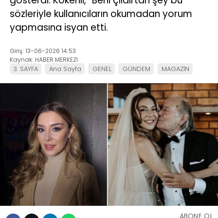
gösterdi. Kökenli, “Beni çıldırtan şey bu”
sözleriyle kullanıcıların okumadan yorum
yapmasına isyan etti.
Giriş: 13-06-2026 14:53
Kaynak: HABER MERKEZI
3. SAYFA
Ana Sayfa
GENEL
GÜNDEM
MAGAZİN
ABONE OL