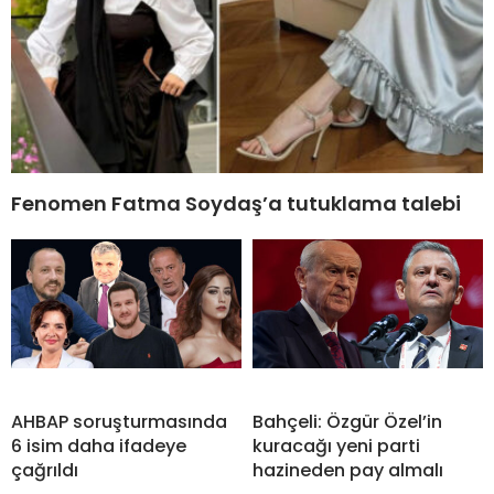
Fenomen Fatma Soydaş’a tutuklama talebi
AHBAP soruşturmasında
Bahçeli: Özgür Özel’in
6 isim daha ifadeye
kuracağı yeni parti
çağrıldı
hazineden pay almalı