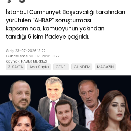
İstanbul Cumhuriyet Başsavcılığı tarafından
yürütülen “AHBAP” soruşturması
kapsamında, kamuoyunun yakından
tanıdığı 6 isim ifadeye çağrıldı.
Giriş: 23-07-2026 13:22
Güncelleme: 23-07-2026 13:22
Kaynak: HABER MERKEZI
3. SAYFA
Ana Sayfa
GENEL
GÜNDEM
MAGAZİN