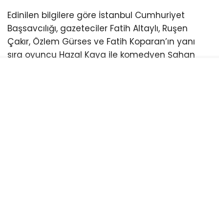
Edinilen bilgilere göre İstanbul Cumhuriyet
Başsavcılığı, gazeteciler Fatih Altaylı, Ruşen
Çakır, Özlem Gürses ve Fatih Koparan’ın yanı
sıra oyuncu Hazal Kaya ile komedyen Şahan
Gökbakar’ın ifadelerine başvuracak. Söz konusu
isimlerin soruşturma kapsamında bilgi sahibi
olarak dinleneceği ve savcılığa çağrıldığı
belirtildi.
Daha önce 5 ismin ifadesi alınmıştı
Soruşturma kapsamında daha önce gazeteciler
Ece Üner ve Fatih Portakal, avukat Feyza Altun,
müzisyen Gökhan Özoğuz ile sunucu Öykü
Serter de “bilgi sahibi” sıfatıyla ifadeye
çağrılmıştı. Ece Üner, Gökhan Özoğuz ve Öykü