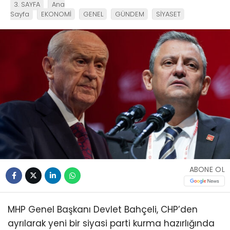
3. SAYFA
Ana
Sayfa
EKONOMİ
GENEL
GÜNDEM
SİYASET
ABONE OL
MHP Genel Başkanı Devlet Bahçeli, CHP’den
ayrılarak yeni bir siyasi parti kurma hazırlığında