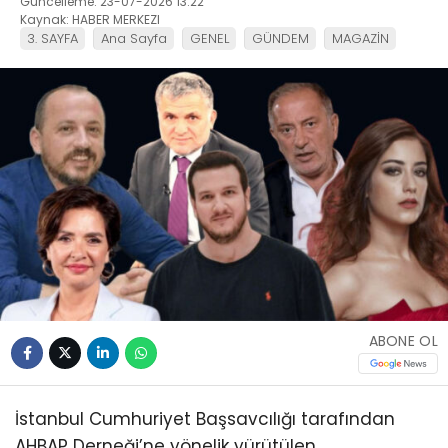
Güncelleme: 23-07-2026 13:22
Kaynak: HABER MERKEZI
3. SAYFA
Ana Sayfa
GENEL
GÜNDEM
MAGAZİN
ABONE OL
İstanbul Cumhuriyet Başsavcılığı tarafından
AHBAP Derneği’ne yönelik yürütülen