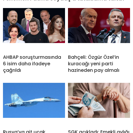
AHBAP soruşturmasında
Bahçeli: Özgür Özel’in
6 isim daha ifadeye
kuracağı yeni parti
çağrıldı
hazineden pay almalı
Rusya’ya ait uçak
SGK açıkladı: Emekli aylığı