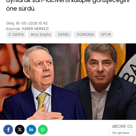
ayrılarak sarı-lacivertli kulüple görüşeceğini
öne sürdü.
Giriş: 16-05-2026 10:42
Kaynak: HABER MERKEZI
3. SAYFA
Ana Sayfa
GENEL
GÜNDEM
SPOR
ABONE OL