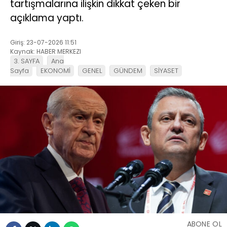
tartışmalarına ilişkin dikkat çeken bir
açıklama yaptı.
Giriş: 23-07-2026 11:51
Kaynak: HABER MERKEZI
3. SAYFA
Ana
Sayfa
EKONOMİ
GENEL
GÜNDEM
SİYASET
ABONE OL