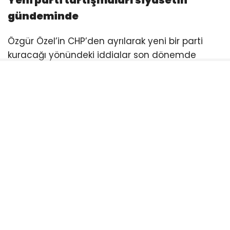
Yeni parti tartışmaları siyasetin
gündeminde
Özgür Özel’in CHP’den ayrılarak yeni bir parti
kuracağı yönündeki iddialar son dönemde
siyaset gündeminin önemli başlıklarından biri
haline gelmişti. Özel, CHP içerisindeki
gelişmelerin ardından yaptığı açıklamalarda
yeni parti kurulacağı yönündeki beklentileri
doğrulamış ve milletvekilleriyle birlikte sürecin
başlatılacağını ifade etmişti.
Özel: Yeni parti için ilk adım atılıyor
Özgür Özel, CHP grup toplantısında yaptığı
konuşmada yeni siyasi oluşum sürecine ilişkin
mesajlar vermişti. Özel, milletvekilleriyle birlikte