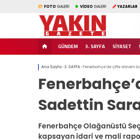
FOTO
GALERİ
VİDEO
GALERİ
YAZARLAR
GÜNDEM
3. SAYFA
SİYASET
Ana Sayfa
›
3. SAYFA
›
Fenerbahçe’de çifte dönem kara
Fenerbahçe’de
Sadettin Sara
Fenerbahçe Olağanüstü Seçi
kapsayan idari ve mali rapor