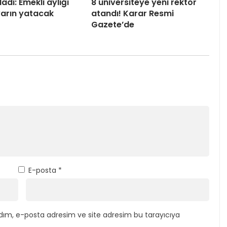
adı: Emekli aylığı
8 üniversiteye yeni rektör
 yarın yatacak
atandı! Karar Resmi
Gazete’de
E-posta
*
dım, e-posta adresim ve site adresim bu tarayıcıya