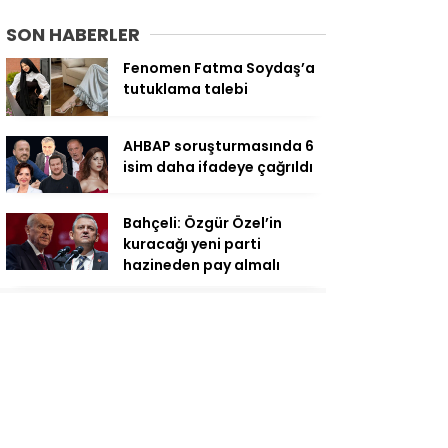
SON HABERLER
Fenomen Fatma Soydaş’a
tutuklama talebi
AHBAP soruşturmasında 6
isim daha ifadeye çağrıldı
Bahçeli: Özgür Özel’in
kuracağı yeni parti
hazineden pay almalı
Rusya’ya ait uçak
Moskova’da düştü
SGK açıkladı: Emekli aylığı
farkları yarın yatacak