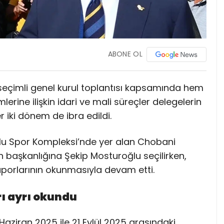
ABONE OL
eçimli genel kurul toplantısı kapsamında hem
rine ilişkin idari ve mali süreçler delegelerin
iki dönem de ibra edildi.
lu Spor Kompleksi’nde yer alan Chobani
n başkanlığına Şekip Mosturoğlu seçilirken,
raporlarının okunmasıyla devam etti.
ı ayrı okundu
Haziran 2025 ile 21 Eylül 2025 arasındaki