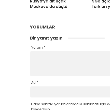
Rusya’ya ait uçak
SGK açıkl
Moskova’da düştü
farkları
YORUMLAR
Bir yanıt yazın
Yorum
*
Ad
*
Daha sonraki yorumlarımda kullanılması için a
kaydedilsin.