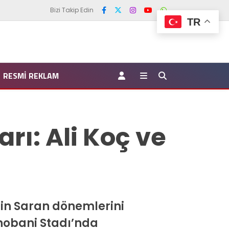
Bizi Takip Edin
TR
RESMI REKLAM
rı: Ali Koç ve
tin Saran dönemlerini
Chobani Stadı’nda