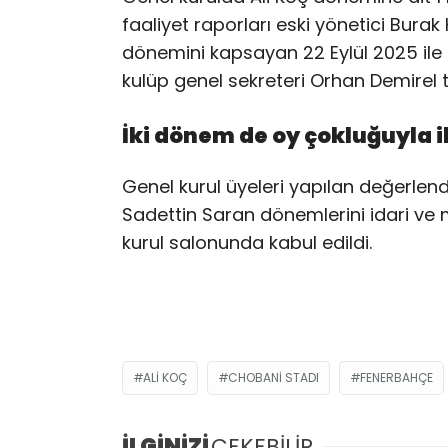
faaliyet raporları eski yönetici Bura
dönemini kapsayan 22 Eylül 2025 ile 
kulüp genel sekreteri Orhan Demirel 
İki dönem de oy çokluğuyla i
Genel kurul üyeleri yapılan değerle
Sadettin Saran dönemlerini idari ve m
kurul salonunda kabul edildi.
ALI KOÇ
CHOBANI STADI
FENERBAHÇE
İLGİNİZİ
ÇEKEBİLİR