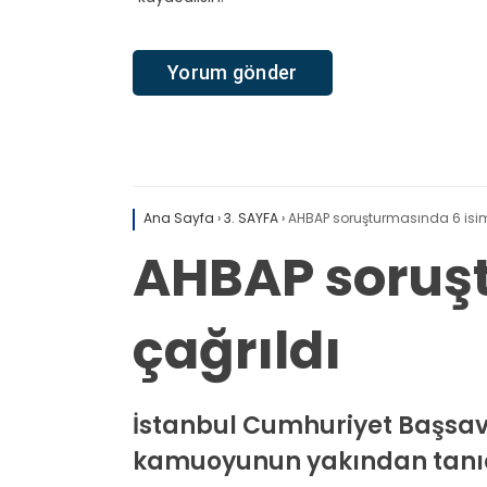
Ana Sayfa
›
3. SAYFA
›
AHBAP soruşturmasında 6 isim
AHBAP soruşt
çağrıldı
İstanbul Cumhuriyet Başsav
kamuoyunun yakından tanıdığ