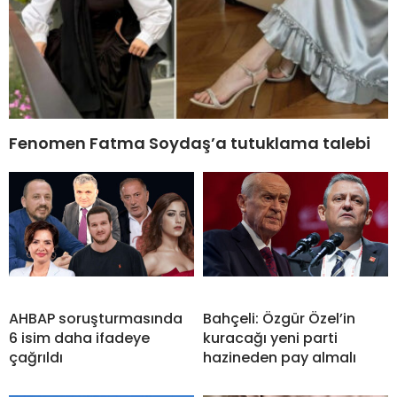
Fenomen Fatma Soydaş’a tutuklama talebi
AHBAP soruşturmasında
Bahçeli: Özgür Özel’in
6 isim daha ifadeye
kuracağı yeni parti
çağrıldı
hazineden pay almalı