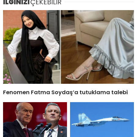
İLGİNİZİ
ÇEKEBİLİR
Fenomen Fatma Soydaş’a tutuklama talebi