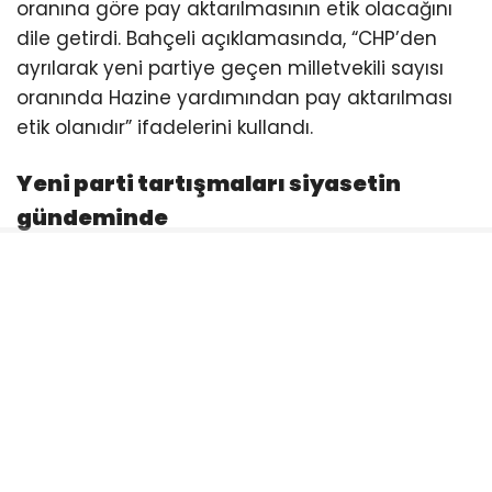
oranına göre pay aktarılmasının etik olacağını
dile getirdi. Bahçeli açıklamasında, “CHP’den
ayrılarak yeni partiye geçen milletvekili sayısı
oranında Hazine yardımından pay aktarılması
etik olanıdır” ifadelerini kullandı.
Yeni parti tartışmaları siyasetin
gündeminde
Özgür Özel’in CHP’den ayrılarak yeni bir parti
kuracağı yönündeki iddialar son dönemde
siyaset gündeminin önemli başlıklarından biri
haline gelmişti. Özel, CHP içerisindeki
gelişmelerin ardından yaptığı açıklamalarda
yeni parti kurulacağı yönündeki beklentileri
doğrulamış ve milletvekilleriyle birlikte sürecin
başlatılacağını ifade etmişti.