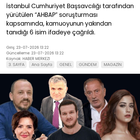
İstanbul Cumhuriyet Başsavcılığı tarafından
yürütülen “AHBAP” soruşturması
kapsamında, kamuoyunun yakından
tanıdığı 6 isim ifadeye çağrıldı.
Giriş: 23-07-2026 13:22
Güncelleme: 23-07-2026 13:22
Kaynak: HABER MERKEZI
3. SAYFA
Ana Sayfa
GENEL
GÜNDEM
MAGAZİN