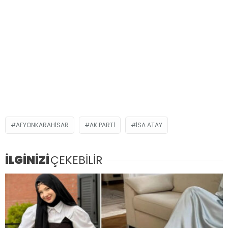
AFYONKARAHISAR
AK PARTI
İSA ATAY
İLGİNİZİ
ÇEKEBİLİR