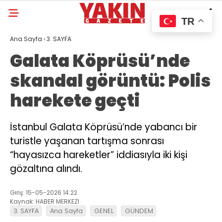
TR
Ana Sayfa
›
3. SAYFA
Galata Köprüsü’nde
skandal görüntü: Polis
harekete geçti
İstanbul Galata Köprüsü’nde yabancı bir
turistle yaşanan tartışma sonrası
“hayasızca hareketler” iddiasıyla iki kişi
gözaltına alındı.
Giriş: 15-05-2026 14:22
Kaynak: HABER MERKEZI
3. SAYFA
Ana Sayfa
GENEL
GÜNDEM