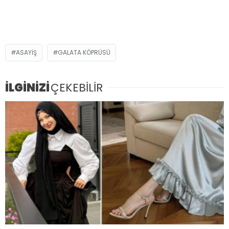
ASAYIŞ
GALATA KÖPRÜSÜ
İLGİNİZİ
ÇEKEBİLİR