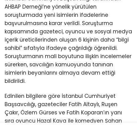
AHBAP Derneği’ne yönelik yürütülen
soruşturmada yeni isimlerin ifadelerine
başvurulmasına karar verildi. Soruşturma
kapsamında gazeteci, oyuncu ve sosyal medya
içerik üreticilerinden oluşan 6 kişinin daha “bilgi
sahibi” sıfatıyla ifadeye çağrıldığı öğrenildi.
Soruşturmanın mali boyutuna ilişkin incelemeler
sürerken, savcılığın kamuoyunda tanınan
isimlerin beyanlarını almaya devam ettiği
bildirildi.
Edinilen bilgilere göre İstanbul Cumhuriyet
Başsavcılığı, gazeteciler Fatih Altaylı, Ruşen
Çakır, Özlem Gürses ve Fatih Koparan’ın yanı
sıra oyuncu Hazal Kaya ile komedyen Şahan
Gökbakar’ın ifadelerine başvuracak. Söz konusu