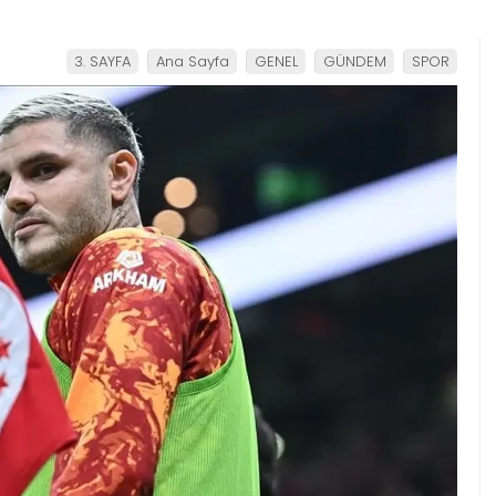
3. SAYFA
Ana Sayfa
GENEL
GÜNDEM
SPOR