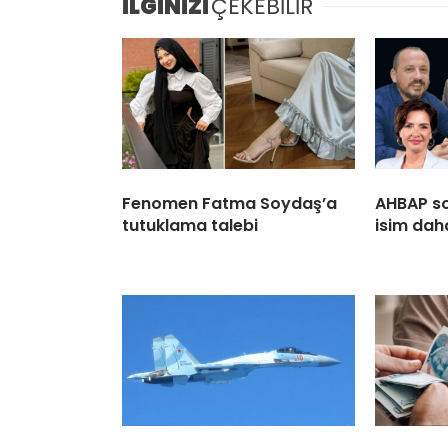
İLGİNİZİ
ÇEKEBİLİR
Fenomen Fatma Soydaş’a
AHBAP s
tutuklama talebi
isim dah