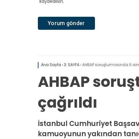
kaydedilsin.
Ana Sayfa
›
3. SAYFA
›
AHBAP soruşturmasında 6 isim
AHBAP soruşt
çağrıldı
İstanbul Cumhuriyet Başsav
kamuoyunun yakından tanıdığ