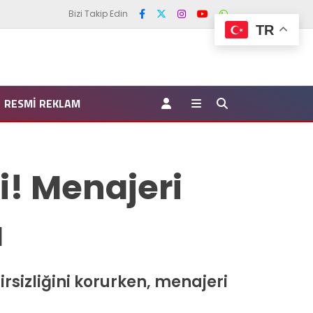
Bizi Takip Edin
TR
RESMI REKLAM
i! Menajeri
ı
rsizliğini korurken, menajeri