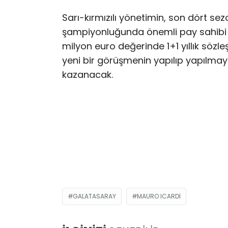
Sarı-kırmızılı yönetimin, son dört se
şampiyonluğunda önemli pay sahibi ola
milyon euro değerinde 1+1 yıllık sözleş
yeni bir görüşmenin yapılıp yapılma
kazanacak.
GALATASARAY
MAURO ICARDI