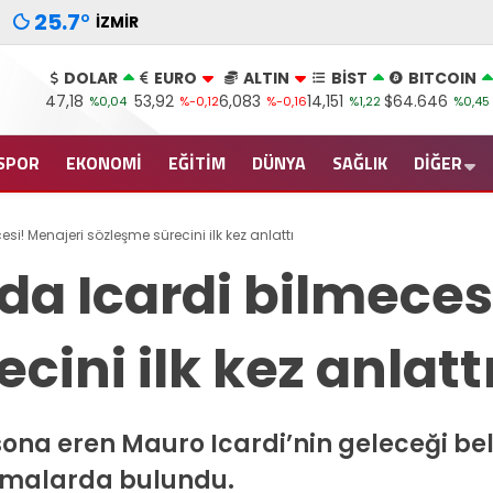
25.7
°
İZMIR
DOLAR
EURO
ALTIN
BİST
BITCOIN
47,18
53,92
6,083
14,151
$64.646
%0,04
%-0,12
%-0,16
%1,22
%0,45
SPOR
EKONOMİ
EĞİTİM
DÜNYA
SAĞLIK
DİĞER
i! Menajeri sözleşme sürecini ilk kez anlattı
da Icardi bilmeces
cini ilk kez anlatt
ona eren Mauro Icardi’nin geleceği beli
lamalarda bulundu.