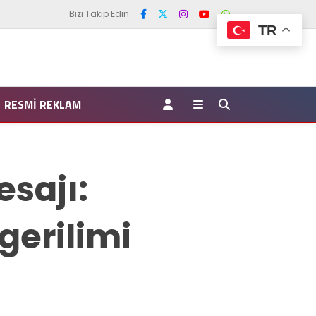
Bizi Takip Edin
TR
RESMI REKLAM
sajı:
gerilimi