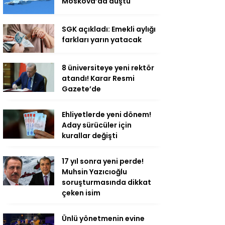
Moskova’da düştü
SGK açıkladı: Emekli aylığı
farkları yarın yatacak
8 üniversiteye yeni rektör
atandı! Karar Resmi
Gazete’de
Ehliyetlerde yeni dönem!
Aday sürücüler için
kurallar değişti
17 yıl sonra yeni perde!
Muhsin Yazıcıoğlu
soruşturmasında dikkat
çeken isim
Ünlü yönetmenin evine