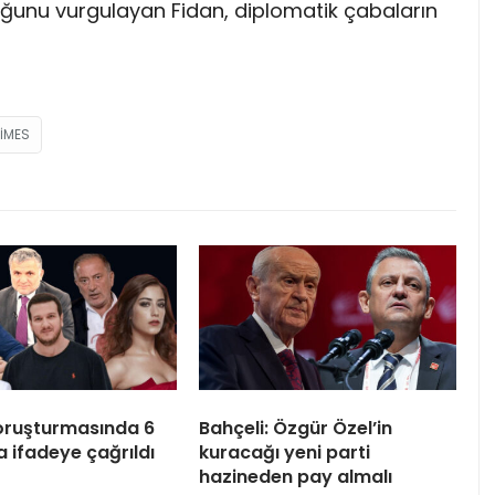
uğunu vurgulayan Fidan, diplomatik çabaların
IMES
oruşturmasında 6
Bahçeli: Özgür Özel’in
a ifadeye çağrıldı
kuracağı yeni parti
hazineden pay almalı