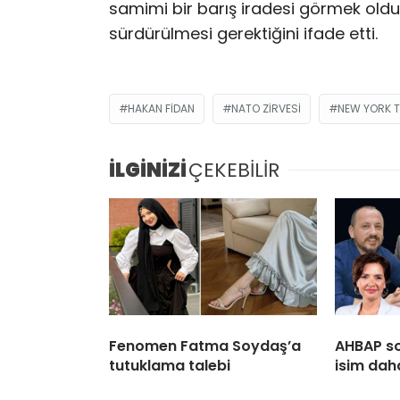
samimi bir barış iradesi görmek old
sürdürülmesi gerektiğini ifade etti.
HAKAN FIDAN
NATO ZIRVESI
NEW YORK T
İLGİNİZİ
ÇEKEBİLİR
Fenomen Fatma Soydaş’a
AHBAP s
tutuklama talebi
isim dah