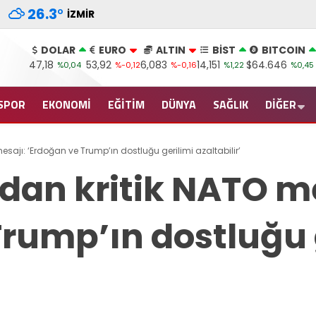
26.3
°
İZMIR
DOLAR
EURO
ALTIN
BİST
BITCOIN
47,18
53,92
6,083
14,151
$64.646
%0,04
%-0,12
%-0,16
%1,22
%0,45
SPOR
EKONOMİ
EĞİTİM
DÜNYA
SAĞLIK
DİĞER
sajı: ‘Erdoğan ve Trump’ın dostluğu gerilimi azaltabilir’
dan kritik NATO me
Trump’ın dostluğu 