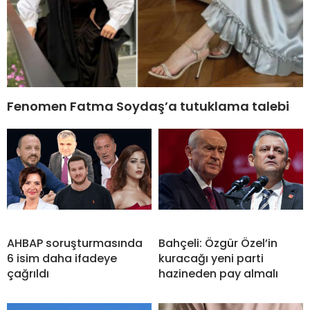
Fenomen Fatma Soydaş’a tutuklama talebi
AHBAP soruşturmasında
Bahçeli: Özgür Özel’in
6 isim daha ifadeye
kuracağı yeni parti
çağrıldı
hazineden pay almalı