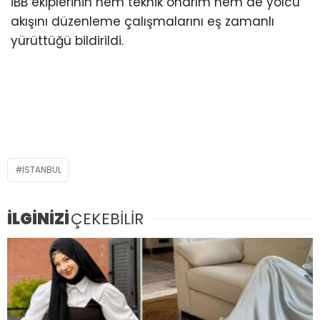
İBB ekiplerinin hem teknik onarım hem de yolcu
akışını düzenleme çalışmalarını eş zamanlı
yürüttüğü bildirildi.
İSTANBUL
İLGİNİZİ
ÇEKEBİLİR