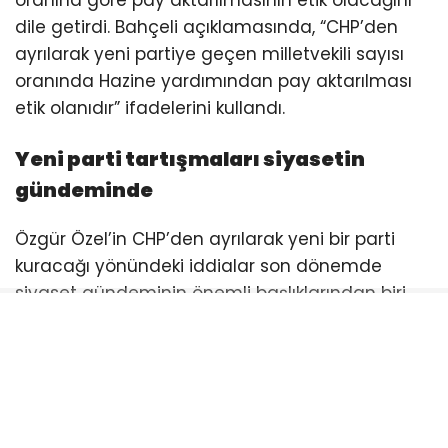
oranına göre pay aktarılmasının etik olacağını
dile getirdi. Bahçeli açıklamasında, “CHP’den
ayrılarak yeni partiye geçen milletvekili sayısı
oranında Hazine yardımından pay aktarılması
etik olanıdır” ifadelerini kullandı.
Yeni parti tartışmaları siyasetin
gündeminde
Özgür Özel’in CHP’den ayrılarak yeni bir parti
kuracağı yönündeki iddialar son dönemde
siyaset gündeminin önemli başlıklarından biri
haline gelmişti. Özel, CHP içerisindeki
gelişmelerin ardından yaptığı açıklamalarda
yeni parti kurulacağı yönündeki beklentileri
doğrulamış ve milletvekilleriyle birlikte sürecin
başlatılacağını ifade etmişti.