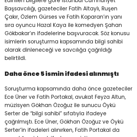
Edinilen bilgilere göre İstanbul Cumhuriyet
Başsavcılığı, gazeteciler Fatih Altaylı, Ruşen
Çakır, Özlem Gürses ve Fatih Koparan’ın yanı
sıra oyuncu Hazal Kaya ile komedyen Şahan
Gökbakar’ın ifadelerine başvuracak. Söz konusu
isimlerin soruşturma kapsamında bilgi sahibi
olarak dinleneceği ve savcılığa çağrıldığı
belirtildi.
Daha önce 5 ismin ifadesi alınmıştı
Soruşturma kapsamında daha önce gazeteciler
Ece Üner ve Fatih Portakal, avukat Feyza Altun,
müzisyen Gökhan Özoğuz ile sunucu Öykü
Serter de “bilgi sahibi” sıfatıyla ifadeye
çağrılmıştı. Ece Üner, Gökhan Özoğuz ve Öykü
Serter’in ifadeleri alınırken, Fatih Portakal da