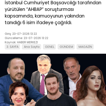
İstanbul Cumhuriyet Başsavcılığı tarafından
yürütülen “AHBAP” soruşturması
kapsamında, kamuoyunun yakından
tanıdığı 6 isim ifadeye çağrıldı.
Giriş: 23-07-2026 13:22
Güncelleme: 23-07-2026 13:22
Kaynak: HABER MERKEZI
3. SAYFA
Ana Sayfa
GENEL
GÜNDEM
MAGAZİN