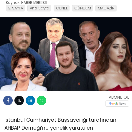
Kaynak: HABER MERKEZI
3. SAYFA
Ana Sayfa
GENEL
GÜNDEM
MAGAZİN
ABONE OL
İstanbul Cumhuriyet Başsavcılığı tarafından
AHBAP Derneği’ne yönelik yürütülen