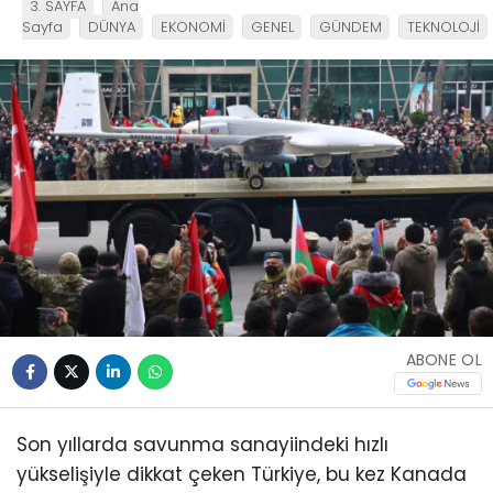
3. SAYFA
Ana
Sayfa
DÜNYA
EKONOMİ
GENEL
GÜNDEM
TEKNOLOJİ
ABONE OL
Son yıllarda savunma sanayiindeki hızlı
yükselişiyle dikkat çeken Türkiye, bu kez Kanada