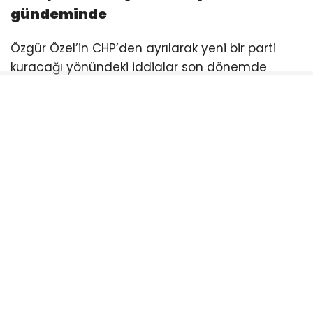
gündeminde
Özgür Özel’in CHP’den ayrılarak yeni bir parti
kuracağı yönündeki iddialar son dönemde
siyaset gündeminin önemli başlıklarından biri
haline gelmişti. Özel, CHP içerisindeki
gelişmelerin ardından yaptığı açıklamalarda
yeni parti kurulacağı yönündeki beklentileri
doğrulamış ve milletvekilleriyle birlikte sürecin
başlatılacağını ifade etmişti.
Özel: Yeni parti için ilk adım atılıyor
Özgür Özel, CHP grup toplantısında yaptığı
konuşmada yeni siyasi oluşum sürecine ilişkin
mesajlar vermişti. Özel, milletvekilleriyle birlikte
teknik kuruluş işlemlerinin gerçekleştirileceğini ve