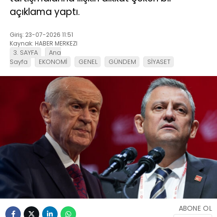
açıklama yaptı.
Giriş: 23-07-2026 11:51
Kaynak: HABER MERKEZI
3. SAYFA
Ana
Sayfa
EKONOMİ
GENEL
GÜNDEM
SİYASET
ABONE OL